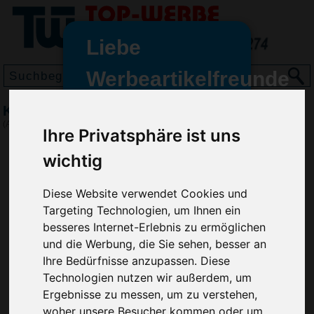
Liebe
Werbeartikelfreunde
und -
Kugelschreiber Topper
wir sind wieder für Sie da
(Art.-Nr.:
6673
)
Ihre Privatsphäre ist uns
freundinnen,
wichtig
Seit dem 11. Januar 2022 haben
wir unsere aktiven Geschäfte an
die Firma Advertika übergeben.
Diese Website verwendet Cookies und
Targeting Technologien, um Ihnen ein
Ab sofort können Sie sich bei
besseres Internet-Erlebnis zu ermöglichen
Anfragen und Bestellungen
und die Werbung, die Sie sehen, besser an
vertrauensvoll an Ihre neuen
Ihre Bedürfnisse anzupassen. Diese
Werbemittel-Experten Christian
Technologien nutzen wir außerdem, um
Walter und Nico Vieira wenden.
Ergebnisse zu messen, um zu verstehen,
woher unsere Besucher kommen oder um