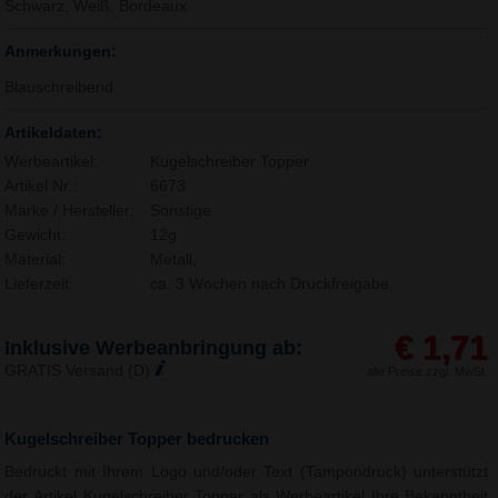
Schwarz, Weiß, Bordeaux.
Anmerkungen:
Blauschreibend
Artikeldaten:
Werbeartikel:
Kugelschreiber Topper
Artikel Nr.:
6673
Marke / Hersteller:
Sonstige
Gewicht:
12g
Material:
Metall,
Lieferzeit:
ca. 3 Wochen nach Druckfreigabe.
€ 1,71
Inklusive Werbeanbringung ab:
GRATIS Versand (D)
alle Preise zzgl. MwSt.
Kugelschreiber Topper bedrucken
Bedruckt mit Ihrem Logo und/oder Text (Tampondruck) unterstützt
der Artikel Kugelschreiber Topper als Werbeartikel Ihre Bekanntheit