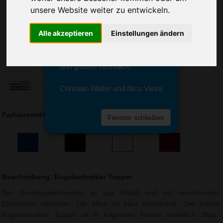
Sie erreichen sie von Montag bis
unsere Website weiter zu entwickeln.
Freitag zwischen 8 und 18 Uhr
unter 0611 94 585 2749 oder
Alle akzeptieren
Einstellungen ändern
info@advertika.de.
Wir freuen uns auf Ihre Anfrage
und grüßen freundlich
Christian Walter und Nico Vieira
Farbauswahl: Kugelschreiber Topper
Fenster schließen
Beschreibung: Kugelschreiber Topper
Der Druckkugelschreiber ist aus Metall und mit verchromten
Elementen versehen. Die Mine ist blau schreibend. Der Artikel
Kugelschreiber Topper ist in folgenden Farben erhältlich: Blau,