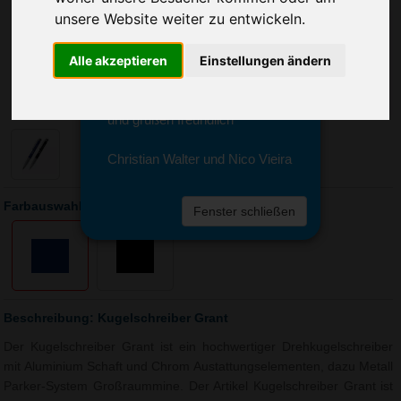
Sie erreichen sie von Montag bis
unsere Website weiter zu entwickeln.
Freitag zwischen 8 und 18 Uhr
unter 0611 94 585 2749 oder
Alle akzeptieren
Einstellungen ändern
info@advertika.de.
Wir freuen uns auf Ihre Anfrage
und grüßen freundlich
Christian Walter und Nico Vieira
Farbauswahl: Kugelschreiber Grant
Fenster schließen
Beschreibung: Kugelschreiber Grant
Der Kugelschreiber Grant ist ein hochwertiger Drehkugelschreiber
mit Aluminium Schaft und Chrom Austattungselementen, dazu Metall
Parker-System Großraummine. Der Artikel Kugelschreiber Grant ist