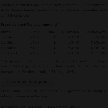
Bedruckt mit Ihrem Logo und/oder Text (Lasergravur) unterstützt der
Artikel Kugelschreiber Grant als Werbeartikel Ihre Bekanntheit und
somit Ihren Erfolg.
Preistabelle mit Werbeanbringung*
Anzahl
Preis
Druck*
Rüstkosten
Gesamt Netto
100 Stück
€ 5,64
inkl.
€ 34,00
€ 598,00
250 Stück
€ 5,29
inkl.
€ 34,00
€ 1.356,50
500 Stück
€ 5,22
inkl.
€ 34,00
€ 2.644,00
1.000 Stück
€ 5,08
inkl.
€ 34,00
€ 5.114,00
* Die genannten Preise sind Inkl. Gravur als Text und / oder Logo
neben dem Clip des Kugelschreibers Grant. Die Einstellkosten
betragen pro Position einmalig € 34,- zzgl. MwSt..
Kostenloses Angebot
Preise ohne Aufdruck oder Preise für größere Bestellmengen
erhalten Sie gerne auf Anfrage.
Artikelpreis von € 4,83 bis € 5,64 Netto pro Stück**