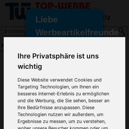
Liebe
Werbeartikelfreunde
und -
Kugelschreiber Grant, Blau
wir sind wieder für Sie da
(Art.-Nr.:
GE2494-005
)
Ihre Privatsphäre ist uns
freundinnen,
wichtig
Seit dem 11. Januar 2022 haben
wir unsere aktiven Geschäfte an
die Firma Advertika übergeben.
Diese Website verwendet Cookies und
Targeting Technologien, um Ihnen ein
Ab sofort können Sie sich bei
besseres Internet-Erlebnis zu ermöglichen
Anfragen und Bestellungen
und die Werbung, die Sie sehen, besser an
vertrauensvoll an Ihre neuen
Ihre Bedürfnisse anzupassen. Diese
Werbemittel-Experten Christian
Technologien nutzen wir außerdem, um
Walter und Nico Vieira wenden.
Ergebnisse zu messen, um zu verstehen,
woher unsere Besucher kommen oder um