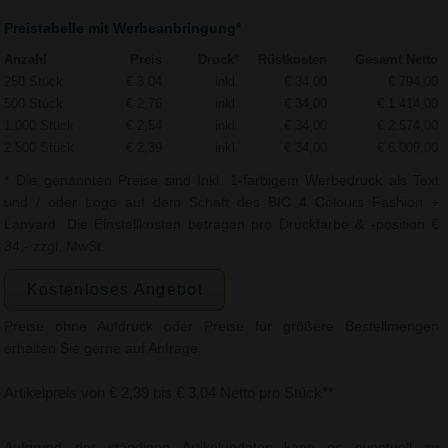
Preistabelle mit Werbeanbringung*
Anzahl
Preis
Druck*
Rüstkosten
Gesamt Netto
250 Stück
€ 3,04
inkl.
€ 34,00
€ 794,00
500 Stück
€ 2,76
inkl.
€ 34,00
€ 1.414,00
1.000 Stück
€ 2,54
inkl.
€ 34,00
€ 2.574,00
2.500 Stück
€ 2,39
inkl.
€ 34,00
€ 6.009,00
* Die genannten Preise sind Inkl. 1-farbigem Werbedruck als Text
und / oder Logo auf dem Schaft des BIC 4 Colours Fashion +
Lanyard. Die Einstellkosten betragen pro Druckfarbe & -position €
34,- zzgl. MwSt.
Kostenloses Angebot
Preise ohne Aufdruck oder Preise für größere Bestellmengen
erhalten Sie gerne auf Anfrage.
Artikelpreis von € 2,39 bis € 3,04 Netto pro Stück**
Aufgrund der ständigen Artikelupdates kann es eventuell zu