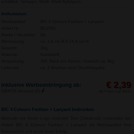
erhältlich: Schwarz, Weiß, Weiß/Apfelgrün.
Artikeldaten:
Werbeartikel:
BIC 4 Colours Fashion + Lanyard
Artikel Nr.:
BG2991
Marke / Hersteller:
Bic
Abmessung:
ca. 1,6 cm B X 14,4 cm H
Gewicht:
20g
Material:
Kunststoff,
Verpackung:
300 Stück pro Karton / Gewicht ca. 6kg
Lieferzeit:
ca. 3 Wochen nach Druckfreigabe.
€ 2,39
Inklusive Werbeanbringung ab:
GRATIS Versand (D)
alle Preise zzgl. MwSt.
BIC 4 Colours Fashion + Lanyard bedrucken
Bedruckt mit Ihrem Logo und/oder Text (Siebdruck) unterstützt der
Artikel BIC 4 Colours Fashion + Lanyard als Werbeartikel Ihre
Bekanntheit und somit Ihren Erfolg.