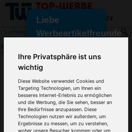
Liebe
Werbeartikelfreunde
und -
BIC 4 Colours Fashion + Lanyard
wir sind wieder für Sie da
(Art.-Nr.:
BG2991
)
Ihre Privatsphäre ist uns
freundinnen,
wichtig
Seit dem 11. Januar 2022 haben
wir unsere aktiven Geschäfte an
Diese Website verwendet Cookies und
die Firma Advertika übergeben.
Targeting Technologien, um Ihnen ein
Ab sofort können Sie sich bei
besseres Internet-Erlebnis zu ermöglichen
Anfragen und Bestellungen
und die Werbung, die Sie sehen, besser an
vertrauensvoll an Ihre neuen
Ihre Bedürfnisse anzupassen. Diese
Werbemittel-Experten Christian
Technologien nutzen wir außerdem, um
Walter und Nico Vieira wenden.
Ergebnisse zu messen, um zu verstehen,
woher unsere Besucher kommen oder um