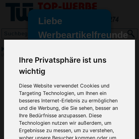
Liebe
Werbeartikelfreunde
und -
Kugelschreiber CLEAR SILVER
wir sind wieder für Sie da
(Art.-Nr.:
RP2872
)
Ihre Privatsphäre ist uns
freundinnen,
wichtig
Seit dem 11. Januar 2022 haben
wir unsere aktiven Geschäfte an
die Firma Advertika übergeben.
Diese Website verwendet Cookies und
Targeting Technologien, um Ihnen ein
Ab sofort können Sie sich bei
besseres Internet-Erlebnis zu ermöglichen
Anfragen und Bestellungen
und die Werbung, die Sie sehen, besser an
vertrauensvoll an Ihre neuen
Ihre Bedürfnisse anzupassen. Diese
Werbemittel-Experten Christian
Technologien nutzen wir außerdem, um
Walter und Nico Vieira wenden.
Ergebnisse zu messen, um zu verstehen,
woher unsere Besucher kommen oder um