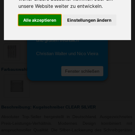
Sie erreichen sie von Montag bis
unsere Website weiter zu entwickeln.
Freitag zwischen 8 und 18 Uhr
unter 0611 94 585 2749 oder
Alle akzeptieren
Einstellungen ändern
info@advertika.de.
Wir freuen uns auf Ihre Anfrage
und grüßen freundlich
Christian Walter und Nico Vieira
Farbauswahl: Kugelschreiber CLEAR SILVER
Fenster schließen
Beschreibung: Kugelschreiber CLEAR SILVER
Absoluter Top-Seller hergestellt in Deutschland. Ausgezeichnetes
Preis-Leistungs-Verhältnis. Modernes Design kombiniert mit
anspruchsvoller Qualität. Die Silber-Lackierung des Schreibgerätes