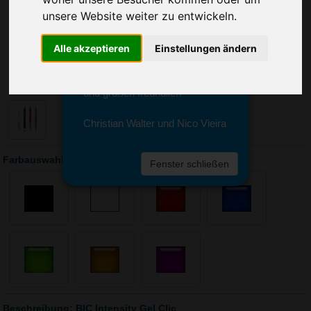
Sie erreichen sie von Montag bis
unsere Website weiter zu entwickeln.
Freitag zwischen 8 und 18 Uhr
unter 0611 94 585 2749 oder
info@advertika.de.
Alle akzeptieren
Einstellungen ändern
Wir freuen uns auf Ihre Anfrage
und grüßen freundlich
Christian Walter und Nico Vieira
Farbauswahl: BIC Intensity Gel Clic
Fenster schließen
Beschreibung: BIC Intensity Gel Clic