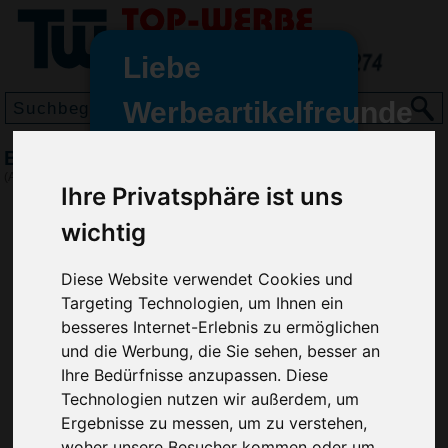
Liebe
Werbeartikelfreunde
und -
BIC Intensity Gel Clic
wir sind wieder für Sie da
(Art.-Nr.:
BG3013
)
Ihre Privatsphäre ist uns
freundinnen,
wichtig
Seit dem 11. Januar 2022 haben
wir unsere aktiven Geschäfte an
die Firma Advertika übergeben.
Diese Website verwendet Cookies und
Targeting Technologien, um Ihnen ein
Ab sofort können Sie sich bei
besseres Internet-Erlebnis zu ermöglichen
Anfragen und Bestellungen
und die Werbung, die Sie sehen, besser an
vertrauensvoll an Ihre neuen
Ihre Bedürfnisse anzupassen. Diese
Werbemittel-Experten Christian
Technologien nutzen wir außerdem, um
Walter und Nico Vieira wenden.
Ergebnisse zu messen, um zu verstehen,
woher unsere Besucher kommen oder um