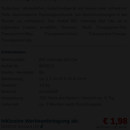
Stylisches, ultraweiches Gelschreibgerät mit blauer oder schwarzer
Tinte. Automatische Rückzugmechanik, um Verschmutzungen in der
Tasche zu verhindern. Der Artikel BIC Intensity Gel Clic ist in
folgenden Farben erhältlich: Schwarz, Weiß, Transparent-Rot,
Transparent-Blau, Transparent-Grün, Transparent-Orange,
Transparent-Lila.
Artikeldaten:
Werbeartikel:
BIC Intensity Gel Clic
Artikel Nr.:
BG3013
Marke / Hersteller:
Bic
Abmessung:
ca. 1,7 cm B X 14,8 cm H
Gewicht:
14,8g
Material:
Kunststoff,
Verpackung:
250 Stück pro Karton / Gewicht ca. 3,7kg
Lieferzeit:
ca. 3 Wochen nach Druckfreigabe.
€ 1,98
Inklusive Werbeanbringung ab:
GRATIS Versand (D)
alle Preise zzgl. MwSt.