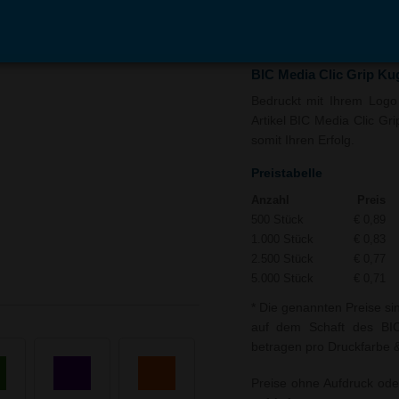
In den
Auf
Warenkorb
Merk
BIC Media Clic Grip Ku
Bedruckt mit Ihrem Logo 
Artikel BIC Media Clic Gr
somit Ihren Erfolg.
Preistabelle
Anzahl
Preis
500 Stück
€ 0,89
1.000 Stück
€ 0,83
2.500 Stück
€ 0,77
5.000 Stück
€ 0,71
* Die genannten Preise si
auf dem Schaft des BIC 
betragen pro Druckfarbe & 
Preise ohne Aufdruck ode