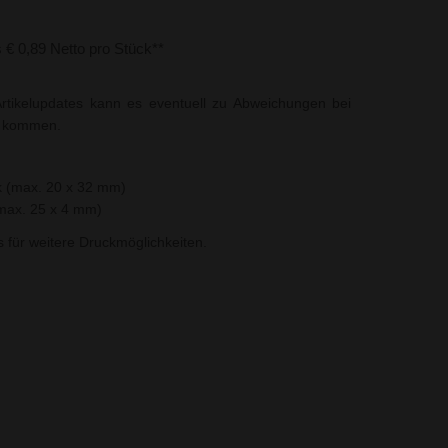
s € 0,89 Netto pro Stück**
rtikelupdates kann es eventuell zu Abweichungen bei
t kommen.
k (max. 20 x 32 mm)
(max. 25 x 4 mm)
ns für weitere Druckmöglichkeiten.