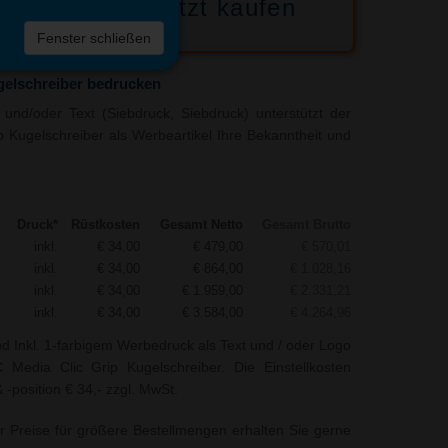
Jetzt kaufen
 die
Fenster schließen
liste
gelschreiber bedrucken
und/oder Text (Siebdruck, Siebdruck) unterstützt der
ip Kugelschreiber als Werbeartikel Ihre Bekanntheit und
Druck*
Rüstkosten
Gesamt Netto
Gesamt Brutto
inkl.
€ 34,00
€ 479,00
€ 570,01
inkl.
€ 34,00
€ 864,00
€ 1.028,16
inkl.
€ 34,00
€ 1.959,00
€ 2.331,21
inkl.
€ 34,00
€ 3.584,00
€ 4.264,96
nd Inkl. 1-farbigem Werbedruck als Text und / oder Logo
Media Clic Grip Kugelschreiber. Die Einstellkosten
-position € 34,- zzgl. MwSt.
r Preise für größere Bestellmengen erhalten Sie gerne