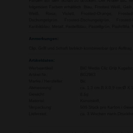
Farben auf den Schaft zu drucken. Der Artikel BIC Med
folgenden Farben erhältlich: Blau, Frosted Weiß, Gelb
Weiß, Rosa, Violett, Frosted-Orange, Frosted-
Dschungelgrün, Frosted-Dschungelgrün, Frosted-D
Karibikblau, Metall, Pastellblau, Pastellgrün, Pastelllila,
Anmerkungen:
Clip, Griff und Schaft farblich kombinierbar (pro Auftra
Artikeldaten:
Werbeartikel:
BIC Media Clic Grip Kugelsc
Artikel Nr.:
BG2963
Marke / Hersteller:
Bic
Abmessung:
ca. 1,3 cm B X 0,9 cm Ø X 
Gewicht:
8,6g
Material:
Kunststoff,
Verpackung:
500 Stück pro Karton / Gewi
Lieferzeit:
ca. 3 Wochen nach Druckfre