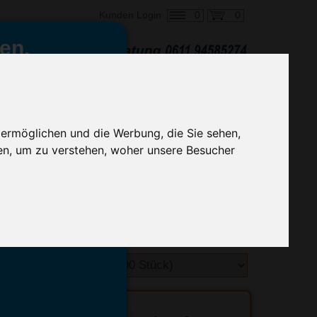
0
0
Kunden Login
en,
€ 0,71
ringung ab:
alle Preise zzgl. MwSt.
 ermöglichen und die Werbung, die Sie sehen,
en, um zu verstehen, woher unsere Besucher
hnelle Preiskalkulation
geben.
emittel-Experten
r info@advertika.de.
ebot