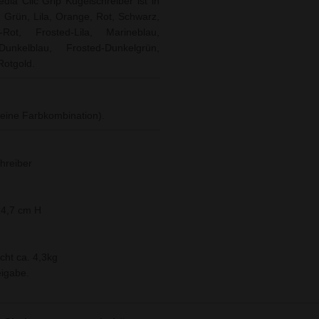
ia Clic Grip Kugelschreiber ist in
, Grün, Lila, Orange, Rot, Schwarz,
Rot, Frosted-Lila, Marineblau,
unkelblau, Frosted-Dunkelgrün,
 Rotgold.
g eine Farbkombination).
hreiber
14,7 cm H
cht ca. 4,3kg
igabe.