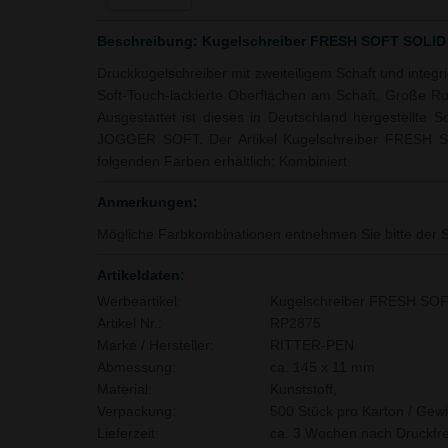
Beschreibung: Kugelschreiber FRESH SOFT SOL
Druckkugelschreiber mit zweiteiligem Schaft und integr
Soft-Touch-lackierte Oberflächen am Schaft. Große R
Ausgestattet ist dieses in Deutschland hergestellte S
JOGGER SOFT. Der Artikel Kugelschreiber FRESH
folgenden Farben erhältlich: Kombiniert.
Anmerkungen:
Mögliche Farbkombinationen entnehmen Sie bitte der S
Artikeldaten:
Werbeartikel:
Kugelschreiber FRESH S
Artikel Nr.:
RP2875
Marke / Hersteller:
RITTER-PEN
Abmessung:
ca. 145 x 11 mm
Material:
Kunststoff,
Verpackung:
500 Stück pro Karton / Gewi
Lieferzeit:
ca. 3 Wochen nach Druckfre