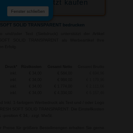
Jetzt kaufen
 die
Fenster schließen
liste
H SOFT SOLID TRANSPARENT bedrucken
 und/oder Text (Siebdruck) unterstützt der Artikel
 SOFT SOLID TRANSPARENT als Werbeartikel Ihre
n Erfolg.
Druck*
Rüstkosten
Gesamt Netto
Gesamt Brutto
inkl.
€ 34,00
€ 584,00
€ 694,96
inkl.
€ 34,00
€ 984,00
€ 1.170,96
inkl.
€ 34,00
€ 1.774,00
€ 2.111,06
inkl.
€ 34,00
€ 4.334,00
€ 5.157,46
nd Inkl. 1-farbigem Werbedruck als Text und / oder Logo
 FRESH SOFT SOLID TRANSPARENT. Die Einstellkosten
-position € 34,- zzgl. MwSt.
r Preise für größere Bestellmengen erhalten Sie gerne