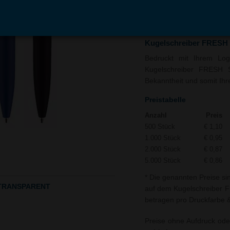
In den
Auf
Warenkorb
Merk
Kugelschreiber FRES
Bedruckt mit Ihrem Logo
Kugelschreiber FRESH
Bekanntheit und somit Ihre
Preistabelle
Anzahl
Preis
500 Stück
€ 1,10
1.000 Stück
€ 0,95
2.000 Stück
€ 0,87
5.000 Stück
€ 0,86
* Die genannten Preise si
D TRANSPARENT
auf dem Kugelschreiber
betragen pro Druckfarbe & 
Preise ohne Aufdruck ode