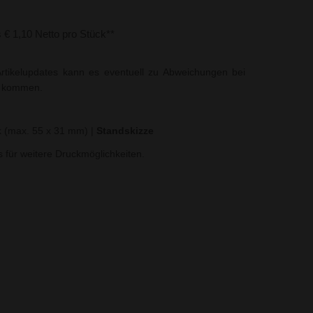
s € 1,10 Netto pro Stück**
rtikelupdates kann es eventuell zu Abweichungen bei
t kommen.
k (max. 55 x 31 mm)
|
Standskizze
ns für weitere Druckmöglichkeiten.