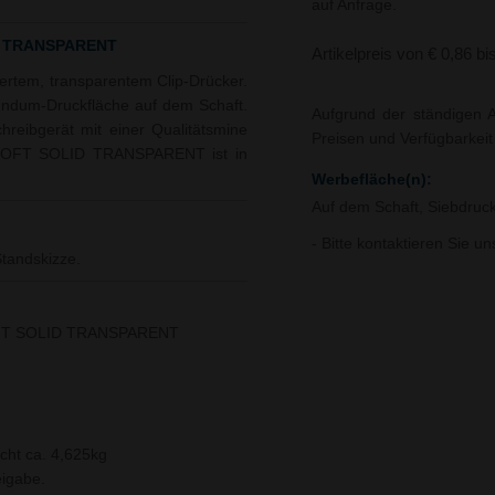
auf Anfrage.
ID TRANSPARENT
Artikelpreis von € 0,86 bi
iertem, transparentem Clip-Drücker.
undum-Druckfläche auf dem Schaft.
Aufgrund der ständigen A
chreibgerät mit einer Qualitätsmine
Preisen und Verfügbarkei
 SOFT SOLID TRANSPARENT ist in
Werbefläche(n):
Auf dem Schaft, Siebdruc
- Bitte kontaktieren Sie u
tandskizze.
OFT SOLID TRANSPARENT
cht ca. 4,625kg
igabe.