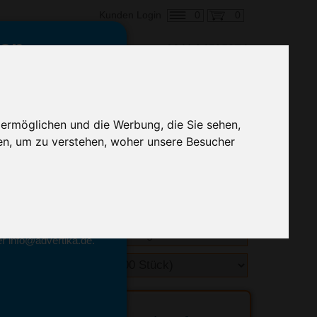
0
0
Kunden Login
en,
€ 0,86
ringung ab:
 ermöglichen und die Werbung, die Sie sehen,
alle Preise zzgl. MwSt.
en, um zu verstehen, woher unsere Besucher
hnelle Preiskalkulation
geben.
emittel-Experten
r info@advertika.de.
ebot