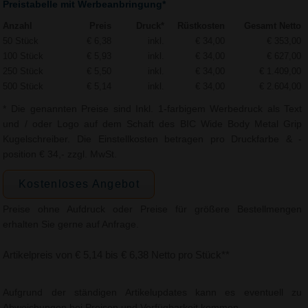
Preistabelle mit Werbeanbringung*
Anzahl
Preis
Druck*
Rüstkosten
Gesamt Netto
50 Stück
€ 6,38
inkl.
€ 34,00
€ 353,00
100 Stück
€ 5,93
inkl.
€ 34,00
€ 627,00
250 Stück
€ 5,50
inkl.
€ 34,00
€ 1.409,00
500 Stück
€ 5,14
inkl.
€ 34,00
€ 2.604,00
* Die genannten Preise sind Inkl. 1-farbigem Werbedruck als Text
und / oder Logo auf dem Schaft des BIC Wide Body Metal Grip
Kugelschreiber. Die Einstellkosten betragen pro Druckfarbe & -
position € 34,- zzgl. MwSt.
Kostenloses Angebot
Preise ohne Aufdruck oder Preise für größere Bestellmengen
erhalten Sie gerne auf Anfrage.
Artikelpreis von € 5,14 bis € 6,38 Netto pro Stück**
Aufgrund der ständigen Artikelupdates kann es eventuell zu
Abweichungen bei Preisen und Verfügbarkeit kommen.