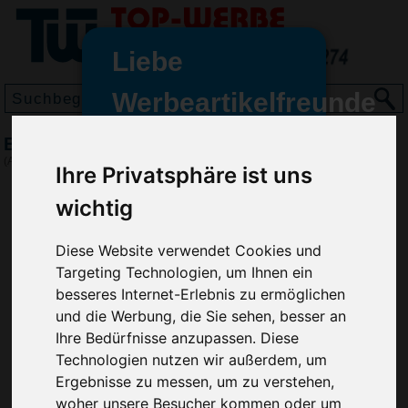
Liebe
Werbeartikelfreunde
und -
BIC Wide Body Metal Grip Kugelschreiber
wir sind wieder für Sie da
(Art.-Nr.:
BG3024
)
Ihre Privatsphäre ist uns
freundinnen,
wichtig
Seit dem 11. Januar 2022 haben
wir unsere aktiven Geschäfte an
Diese Website verwendet Cookies und
die Firma Advertika übergeben.
Targeting Technologien, um Ihnen ein
Ab sofort können Sie sich bei
besseres Internet-Erlebnis zu ermöglichen
Anfragen und Bestellungen
und die Werbung, die Sie sehen, besser an
vertrauensvoll an Ihre neuen
Ihre Bedürfnisse anzupassen. Diese
Werbemittel-Experten Christian
Technologien nutzen wir außerdem, um
Walter und Nico Vieira wenden.
Ergebnisse zu messen, um zu verstehen,
woher unsere Besucher kommen oder um