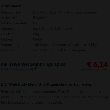
Artikeldaten:
Werbeartikel:
BIC Wide Body Metal Grip Kugelschreiber
Artikel Nr.:
BG3024
Marke / Hersteller:
Bic
Abmessung:
ca. 1,6 cm B X 13,4 cm H
Gewicht:
30g
Material:
Metall,
Verpackung:
150 Stück pro Karton / Gewicht ca. 4,5kg
Lieferzeit:
ca. 3 Wochen nach Druckfreigabe.
€ 5,14
Inklusive Werbeanbringung ab:
GRATIS Versand (D)
alle Preise zzgl. MwSt.
BIC Wide Body Metal Grip Kugelschreiber bedrucken
Bedruckt mit Ihrem Logo und/oder Text (Siebdruck) unterstützt der
Artikel BIC Wide Body Metal Grip Kugelschreiber als Werbeartikel
Ihre Bekanntheit und somit Ihren Erfolg.