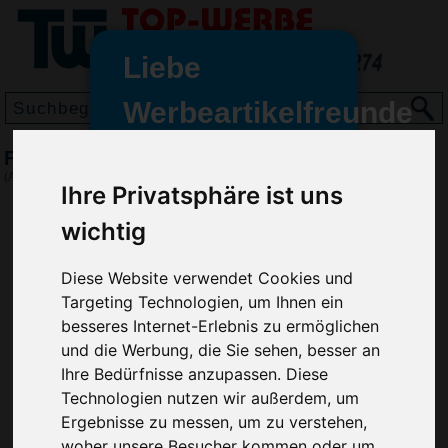
Liebe
Werbeartikelfreunde
und -
Fußball Mini Colour, Weiß/Blau
wir sind wieder für Sie da
(Art.-Nr.:
EL4331-288
)
Ihre Privatsphäre ist uns
freundinnen,
wichtig
Seit dem 11. Januar 2022 haben
wir unsere aktiven Geschäfte an
die Firma Advertika übergeben.
Diese Website verwendet Cookies und
Targeting Technologien, um Ihnen ein
Ab sofort können Sie sich bei
besseres Internet-Erlebnis zu ermöglichen
Anfragen und Bestellungen
und die Werbung, die Sie sehen, besser an
vertrauensvoll an Ihre neuen
Ihre Bedürfnisse anzupassen. Diese
Werbemittel-Experten Christian
Technologien nutzen wir außerdem, um
Walter und Nico Vieira wenden.
Ergebnisse zu messen, um zu verstehen,
woher unsere Besucher kommen oder um