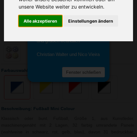
Sie erreichen sie von Montag bis
unsere Website weiter zu entwickeln.
Freitag zwischen 8 und 18 Uhr
unter 0611 94 585 2749 oder
info@advertika.de.
Alle akzeptieren
Einstellungen ändern
Wir freuen uns auf Ihre Anfrage
und grüßen freundlich
Christian Walter und Nico Vieira
Farbauswahl: Fußball Mini Colour
Fenster schließen
Beschreibung: Fußball Mini Colour
Klassisch oder bunt. Fußball, Größe 1, aus Kunstleder,
maschinengenäht mit 2 Lagen, 32 farbig umrandete Panele
(wahlweise in schwarz, rot, gelb, blau), davon 31 bedruckbar,