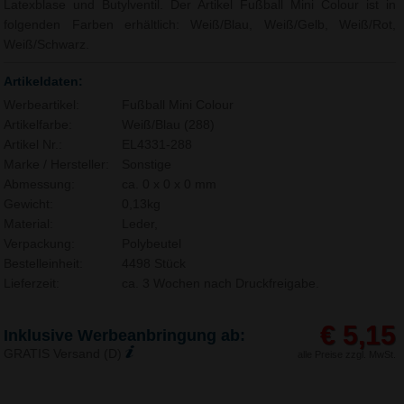
Latexblase und Butylventil. Der Artikel Fußball Mini Colour ist in
folgenden Farben erhältlich: Weiß/Blau, Weiß/Gelb, Weiß/Rot,
Weiß/Schwarz.
Artikeldaten:
Werbeartikel:
Fußball Mini Colour
Artikelfarbe:
Weiß/Blau (288)
Artikel Nr.:
EL4331-288
Marke / Hersteller:
Sonstige
Abmessung:
ca. 0 x 0 x 0 mm
Gewicht:
0,13kg
Material:
Leder,
Verpackung:
Polybeutel
Bestelleinheit:
4498 Stück
Lieferzeit:
ca. 3 Wochen nach Druckfreigabe.
€ 5,15
Inklusive Werbeanbringung ab:
GRATIS Versand (D)
alle Preise zzgl. MwSt.