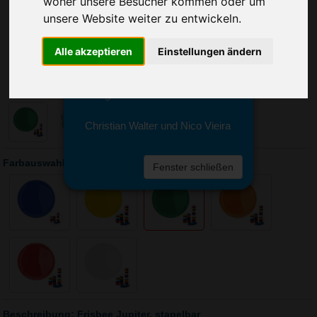
woher unsere Besucher kommen oder um
Sie erreichen sie von Montag bis
Freitag zwischen 8 und 18 Uhr
unsere Website weiter zu entwickeln.
unter 0611 94 585 2749 oder
info@advertika.de.
Alle akzeptieren
Einstellungen ändern
Wir freuen uns auf Ihre Anfrage
und grüßen freundlich
Christian Walter und Nico Vieira
Farbauswahl: Frisbee Jupiter, stapelbar
Fenster schließen
Beschreibung: Frisbee Jupiter, stapelbar