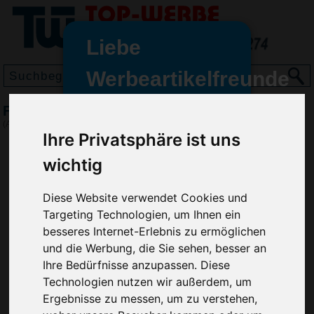
Liebe
Werbeartikelfreunde
und -
Frisbee Jupiter, stapelbar, Grün
wir sind wieder für Sie da
(Art.-Nr.:
HL2646-004
)
Ihre Privatsphäre ist uns
freundinnen,
wichtig
Seit dem 11. Januar 2022 haben
wir unsere aktiven Geschäfte an
die Firma Advertika übergeben.
Diese Website verwendet Cookies und
Targeting Technologien, um Ihnen ein
Ab sofort können Sie sich bei
besseres Internet-Erlebnis zu ermöglichen
Anfragen und Bestellungen
und die Werbung, die Sie sehen, besser an
vertrauensvoll an Ihre neuen
Ihre Bedürfnisse anzupassen. Diese
Werbemittel-Experten Christian
Technologien nutzen wir außerdem, um
Walter und Nico Vieira wenden.
Ergebnisse zu messen, um zu verstehen,