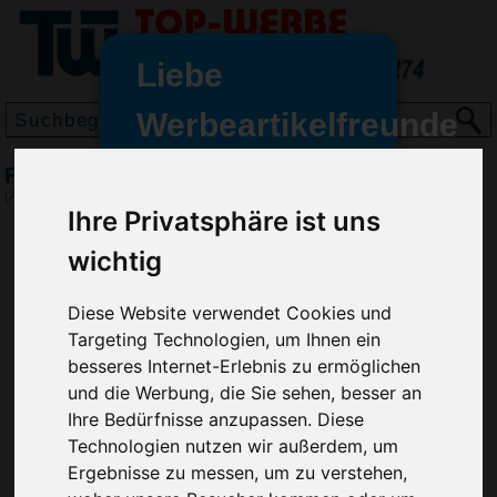
Liebe
Werbeartikelfreunde
und -
Frisbee Jupiter, stapelbar, Blau
wir sind wieder für Sie da
(Art.-Nr.:
HL2646-005
)
Ihre Privatsphäre ist uns
freundinnen,
wichtig
Seit dem 11. Januar 2022 haben
wir unsere aktiven Geschäfte an
die Firma Advertika übergeben.
Diese Website verwendet Cookies und
Targeting Technologien, um Ihnen ein
Ab sofort können Sie sich bei
besseres Internet-Erlebnis zu ermöglichen
Anfragen und Bestellungen
und die Werbung, die Sie sehen, besser an
vertrauensvoll an Ihre neuen
Ihre Bedürfnisse anzupassen. Diese
Werbemittel-Experten Christian
Technologien nutzen wir außerdem, um
Walter und Nico Vieira wenden.
Ergebnisse zu messen, um zu verstehen,