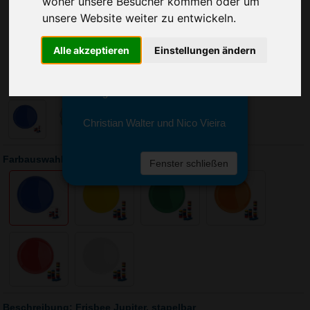
woher unsere Besucher kommen oder um
Sie erreichen sie von Montag bis
Freitag zwischen 8 und 18 Uhr
unsere Website weiter zu entwickeln.
unter 0611 94 585 2749 oder
info@advertika.de.
Alle akzeptieren
Einstellungen ändern
Wir freuen uns auf Ihre Anfrage
und grüßen freundlich
Christian Walter und Nico Vieira
Farbauswahl: Frisbee Jupiter, stapelbar
Fenster schließen
Beschreibung: Frisbee Jupiter, stapelbar