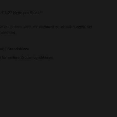
s € 1,27 Netto pro Stück**
rtikelupdates kann es eventuell zu Abweichungen bei
t kommen.
mm)
|
Standskizze
ns für weitere Druckmöglichkeiten.