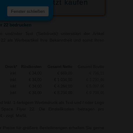
Jetzt kaufen
 die
Fenster schließen
liste
r 22 bedrucken
 und/oder Text (Siebdruck) unterstützt der Artikel
22 als Werbeartikel Ihre Bekanntheit und somit Ihren
Druck*
Rüstkosten
Gesamt Netto
Gesamt Brutto
inkl.
€ 34,00
€ 669,00
€ 796,11
inkl.
€ 34,00
€ 1.034,00
€ 1.230,46
inkl.
€ 34,00
€ 4.284,00
€ 5.097,96
inkl.
€ 34,00
€ 8.234,00
€ 9.798,46
nd Inkl. 1-farbigem Werbedruck als Text und / oder Logo
 Space Flyer 22. Die Einstellkosten betragen pro
4,- zzgl. MwSt.
r Preise für größere Bestellmengen erhalten Sie gerne