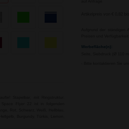
auf Anfrage.
Artikelpreis von € 0,82 bi
Aufgrund der ständigen A
Preisen und Verfügbarkei
Werbefläche(n):
Seite, Siebdruck (Ø 110 
- Bitte kontaktieren Sie u
te! Stapelbar, mit Ringstruktur.
 Space Flyer 22 ist in folgenden
ange, Rot, Schwarz, Weiß, Hellblau,
, Hellgelb, Burgundy, Türkis, Lemon,