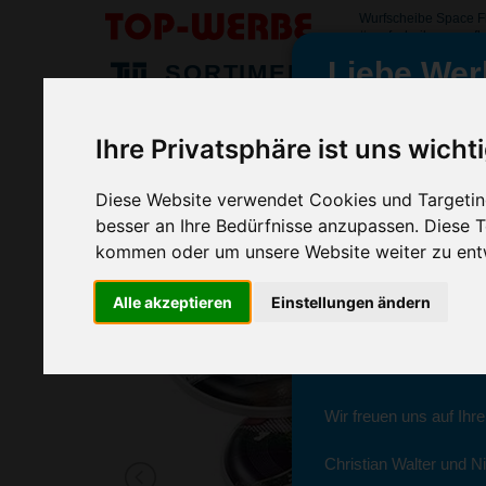
Wurfscheibe Space F
#wurfscheibespacefl
Liebe Wer
SORTIMENT
>
>
>
Startseite
Sport & Freizeitartikel
Frisbee
Wurfscheibe 
Ihre Privatsphäre ist uns wicht
Wurfscheibe Space Flyer 22, Metall 
wir sind wieder f
(Art.-Nr.:
EL3181-004
)
Diese Website verwendet Cookies und Targeting
besser an Ihre Bedürfnisse anzupassen. Diese
Seit dem 11. Januar 2
kommen oder um unsere Website weiter zu ent
Ab sofort können Sie s
Alle akzeptieren
Einstellungen ändern
Christian Walter und N
Sie erreichen sie von 
Wir freuen uns auf Ihr
Christian Walter und Ni