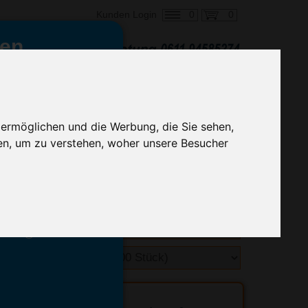
0
0
Kunden Login
en,
€ 0,82
ringung ab:
alle Preise zzgl. MwSt.
 ermöglichen und die Werbung, die Sie sehen,
en, um zu verstehen, woher unsere Besucher
hnelle Preiskalkulation
geben.
emittel-Experten
r info@advertika.de.
ebot