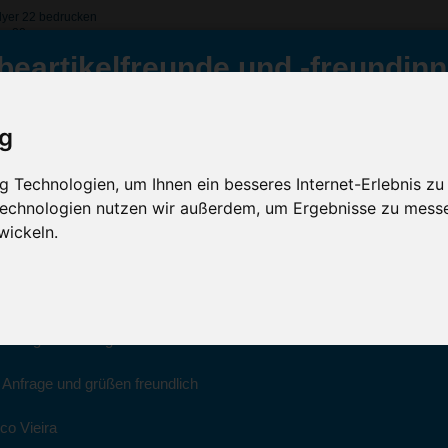
lyer 22 bedrucken
yer22
beartikelfreunde und -freundinn
Space Flyer 22, Metall Grün
ig
Inklusive Werbeanb
Grün
ür Sie da
GRATIS Versand (D)
 Technologien, um Ihnen ein besseres Internet-Erlebnis zu
 Technologien nutzen wir außerdem, um Ergebnisse zu mess
Sc
022 haben wir unsere aktiven Geschäfte an die Firma Advertika über
wickeln.
ich bei Anfragen und Bestellungen vertrauensvoll an Ihre neuen Werb
Artikelfarbe:
ico Vieira wenden.
Menge:
Montag bis Freitag zwischen 8 und 18 Uhr unter 0611 94 585 2749 ode
Veredelung:
e Anfrage und grüßen freundlich
co Vieira
Kostenloses Ang