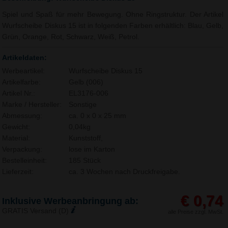
Spiel und Spaß für mehr Bewegung. Ohne Ringstruktur. Der Artikel
Wurfscheibe Diskus 15 ist in folgenden Farben erhältlich: Blau, Gelb,
Grün, Orange, Rot, Schwarz, Weiß, Petrol.
Artikeldaten:
Werbeartikel:
Wurfscheibe Diskus 15
Artikelfarbe:
Gelb (006)
Artikel Nr.:
EL3176-006
Marke / Hersteller:
Sonstige
Abmessung:
ca. 0 x 0 x 25 mm
Gewicht:
0,04kg
Material:
Kunststoff,
Verpackung:
lose im Karton
Bestelleinheit:
185 Stück
Lieferzeit:
ca. 3 Wochen nach Druckfreigabe.
€ 0,74
Inklusive Werbeanbringung ab:
GRATIS Versand (D)
alle Preise zzgl. MwSt.