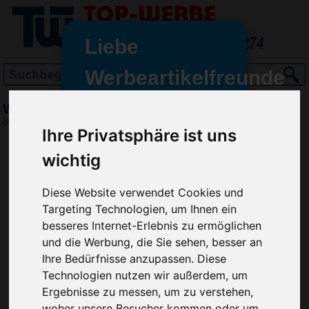
Liebe
Werbeartikelfreunde
und -
Wurfscheibe Diskus 15, Gelb
wir sind wieder für Sie da
(Art.-Nr.:
EL3176-006
)
Ihre Privatsphäre ist uns
freundinnen,
wichtig
Seit dem 11. Januar 2022 haben
wir unsere aktiven Geschäfte an
die Firma Advertika übergeben.
Diese Website verwendet Cookies und
Targeting Technologien, um Ihnen ein
Ab sofort können Sie sich bei
besseres Internet-Erlebnis zu ermöglichen
Anfragen und Bestellungen
und die Werbung, die Sie sehen, besser an
vertrauensvoll an Ihre neuen
Ihre Bedürfnisse anzupassen. Diese
Werbemittel-Experten Christian
Technologien nutzen wir außerdem, um
Walter und Nico Vieira wenden.
Ergebnisse zu messen, um zu verstehen,
woher unsere Besucher kommen oder um