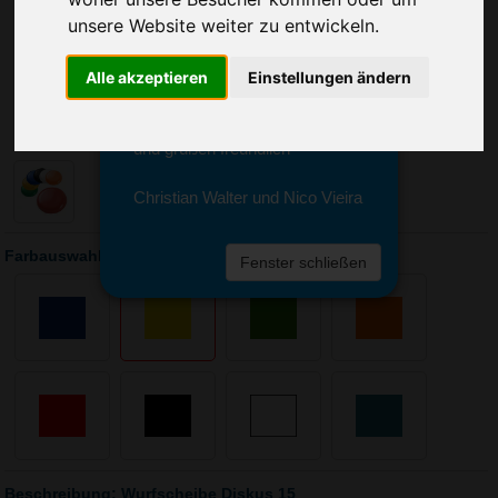
Sie erreichen sie von Montag bis
unsere Website weiter zu entwickeln.
Freitag zwischen 8 und 18 Uhr
unter 0611 94 585 2749 oder
info@advertika.de.
Alle akzeptieren
Einstellungen ändern
Wir freuen uns auf Ihre Anfrage
und grüßen freundlich
Christian Walter und Nico Vieira
Farbauswahl: Wurfscheibe Diskus 15
Fenster schließen
Beschreibung: Wurfscheibe Diskus 15