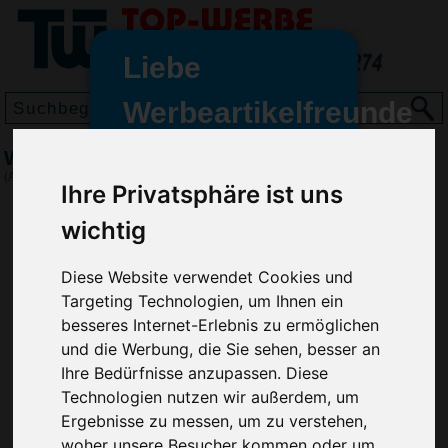
Liebe
Werbeartikelfreunde
und -
Wurfscheibe Nylon 22, Weiß
wir sind wieder für Sie da
(Art.-Nr.:
EL4026-002
)
Ihre Privatsphäre ist uns
freundinnen,
wichtig
Seit dem 11. Januar 2022 haben
wir unsere aktiven Geschäfte an
die Firma Advertika übergeben.
Diese Website verwendet Cookies und
Targeting Technologien, um Ihnen ein
Ab sofort können Sie sich bei
besseres Internet-Erlebnis zu ermöglichen
Anfragen und Bestellungen
und die Werbung, die Sie sehen, besser an
vertrauensvoll an Ihre neuen
Ihre Bedürfnisse anzupassen. Diese
Werbemittel-Experten Christian
Technologien nutzen wir außerdem, um
Walter und Nico Vieira wenden.
Ergebnisse zu messen, um zu verstehen,
woher unsere Besucher kommen oder um