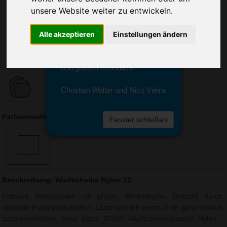
Sie erreichen sie von Montag bis
unsere Website weiter zu entwickeln.
Freitag zwischen 8 und 18 Uhr
unter 0611 94 585 2749 oder
Alle akzeptieren
Einstellungen ändern
info@advertika.de.
Wir freuen uns auf Ihre Anfrage
und grüßen freundlich
Christian Walter und Nico Vieira
Farbauswahl: Wurfscheibe Nylon 22
Fenster schließen
Beschreibung: Wurfscheibe Nylon 22
Faltbare Wurfscheibe mit großer Werbefläche. Besticht durch
optimale Flugeigenschaften. Lässt sich mit einem Dreh ganz einfach
zusammenfalten. Ideal dazu: 07880 Wurfscheibentasche Nylon .