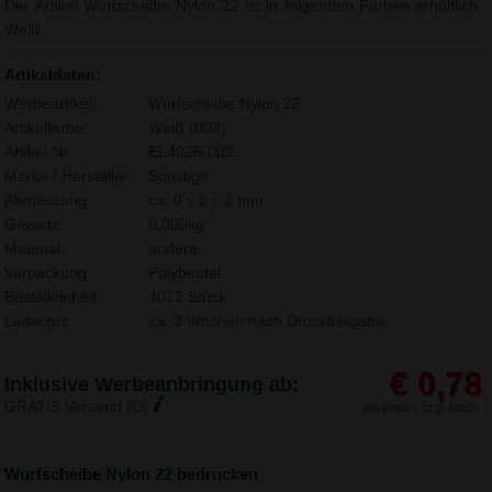
Der Artikel Wurfscheibe Nylon 22 ist in folgenden Farben erhältlich:
Weiß.
Artikeldaten:
Werbeartikel:
Wurfscheibe Nylon 22
Artikelfarbe:
Weiß (002)
Artikel Nr.:
EL4026-002
Marke / Hersteller:
Sonstige
Abmessung:
ca. 0 x 0 x 3 mm
Gewicht:
0,009kg
Material:
andere,
Verpackung:
Polybeutel
Bestelleinheit:
4012 Stück
Lieferzeit:
ca. 3 Wochen nach Druckfreigabe.
€ 0,78
Inklusive Werbeanbringung ab:
GRATIS Versand (D)
alle Preise zzgl. MwSt.
Wurfscheibe Nylon 22 bedrucken