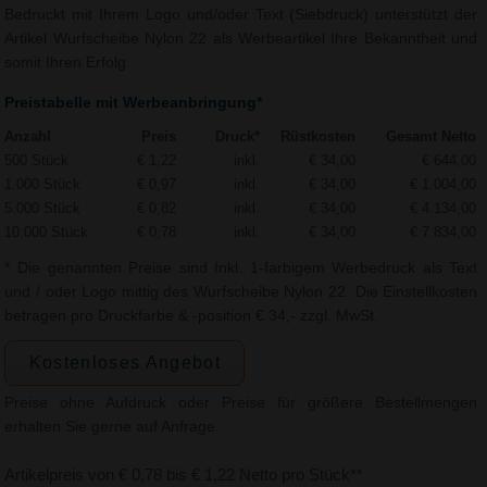
Bedruckt mit Ihrem Logo und/oder Text (Siebdruck) unterstützt der
Artikel Wurfscheibe Nylon 22 als Werbeartikel Ihre Bekanntheit und
somit Ihren Erfolg.
Preistabelle mit Werbeanbringung*
Anzahl
Preis
Druck*
Rüstkosten
Gesamt Netto
500 Stück
€ 1,22
inkl.
€ 34,00
€ 644,00
1.000 Stück
€ 0,97
inkl.
€ 34,00
€ 1.004,00
5.000 Stück
€ 0,82
inkl.
€ 34,00
€ 4.134,00
10.000 Stück
€ 0,78
inkl.
€ 34,00
€ 7.834,00
* Die genannten Preise sind Inkl. 1-farbigem Werbedruck als Text
und / oder Logo mittig des Wurfscheibe Nylon 22. Die Einstellkosten
betragen pro Druckfarbe & -position € 34,- zzgl. MwSt.
Kostenloses Angebot
Preise ohne Aufdruck oder Preise für größere Bestellmengen
erhalten Sie gerne auf Anfrage.
Artikelpreis von € 0,78 bis € 1,22 Netto pro Stück**