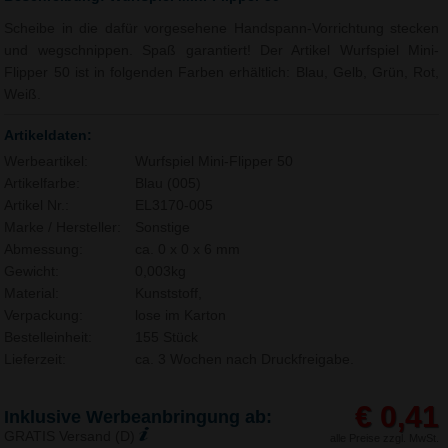
Scheibe in die dafür vorgesehene Handspann-Vorrichtung stecken
und wegschnippen. Spaß garantiert! Der Artikel Wurfspiel Mini-
Flipper 50 ist in folgenden Farben erhältlich: Blau, Gelb, Grün, Rot,
Weiß.
Artikeldaten:
Werbeartikel:
Wurfspiel Mini-Flipper 50
Artikelfarbe:
Blau (005)
Artikel Nr.:
EL3170-005
Marke / Hersteller:
Sonstige
Abmessung:
ca. 0 x 0 x 6 mm
Gewicht:
0,003kg
Material:
Kunststoff,
Verpackung:
lose im Karton
Bestelleinheit:
155 Stück
Lieferzeit:
ca. 3 Wochen nach Druckfreigabe.
€ 0,41
Inklusive Werbeanbringung ab:
GRATIS Versand (D)
alle Preise zzgl. MwSt.