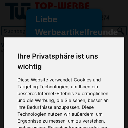
Liebe
Werbeartikelfreunde
und -
Wurfspiel Mini-Flipper 50, Blau
wir sind wieder für Sie da
(Art.-Nr.:
EL3170-005
)
Ihre Privatsphäre ist uns
freundinnen,
wichtig
Seit dem 11. Januar 2022 haben
wir unsere aktiven Geschäfte an
die Firma Advertika übergeben.
Diese Website verwendet Cookies und
Targeting Technologien, um Ihnen ein
Ab sofort können Sie sich bei
besseres Internet-Erlebnis zu ermöglichen
Anfragen und Bestellungen
und die Werbung, die Sie sehen, besser an
vertrauensvoll an Ihre neuen
Ihre Bedürfnisse anzupassen. Diese
Werbemittel-Experten Christian
Technologien nutzen wir außerdem, um
Walter und Nico Vieira wenden.
Ergebnisse zu messen, um zu verstehen,
woher unsere Besucher kommen oder um