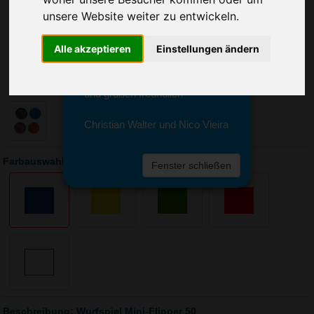
Sie erreichen sie von Montag bis
unsere Website weiter zu entwickeln.
Freitag zwischen 8 und 18 Uhr
unter 0611 94 585 2749 oder
info@advertika.de.
Alle akzeptieren
Einstellungen ändern
Wir freuen uns auf Ihre Anfrage
und grüßen freundlich
Christian Walter und Nico Vieira
Farbauswahl: Wurfspiel Mini-Flipper 50
Fenster schließen
Beschreibung: Wurfspiel Mini-Flipper 50