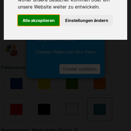
Sie erreichen sie von Montag bis
unsere Website weiter zu entwickeln.
Freitag zwischen 8 und 18 Uhr
unter 0611 94 585 2749 oder
info@advertika.de.
Alle akzeptieren
Einstellungen ändern
Wir freuen uns auf Ihre Anfrage
und grüßen freundlich
Christian Walter und Nico Vieira
Farbauswahl: Wurfscheibe Diskus 15
Fenster schließen
Beschreibung: Wurfscheibe Diskus 15