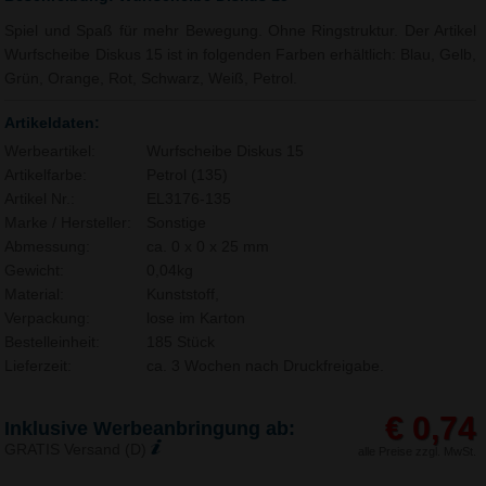
Spiel und Spaß für mehr Bewegung. Ohne Ringstruktur. Der Artikel
Wurfscheibe Diskus 15 ist in folgenden Farben erhältlich: Blau, Gelb,
Grün, Orange, Rot, Schwarz, Weiß, Petrol.
Artikeldaten:
Werbeartikel:
Wurfscheibe Diskus 15
Artikelfarbe:
Petrol (135)
Artikel Nr.:
EL3176-135
Marke / Hersteller:
Sonstige
Abmessung:
ca. 0 x 0 x 25 mm
Gewicht:
0,04kg
Material:
Kunststoff,
Verpackung:
lose im Karton
Bestelleinheit:
185 Stück
Lieferzeit:
ca. 3 Wochen nach Druckfreigabe.
€ 0,74
Inklusive Werbeanbringung ab:
GRATIS Versand (D)
alle Preise zzgl. MwSt.