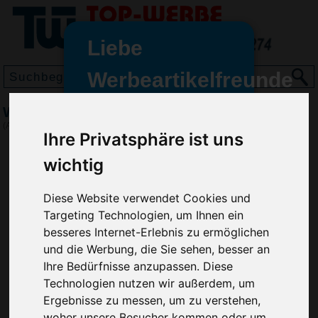
Liebe
Werbeartikelfreunde
und -
Wurfscheibe Diskus 15, Petrol
wir sind wieder für Sie da
(Art.-Nr.:
EL3176-135
)
Ihre Privatsphäre ist uns
freundinnen,
wichtig
Seit dem 11. Januar 2022 haben
wir unsere aktiven Geschäfte an
die Firma Advertika übergeben.
Diese Website verwendet Cookies und
Targeting Technologien, um Ihnen ein
Ab sofort können Sie sich bei
besseres Internet-Erlebnis zu ermöglichen
Anfragen und Bestellungen
und die Werbung, die Sie sehen, besser an
vertrauensvoll an Ihre neuen
Ihre Bedürfnisse anzupassen. Diese
Werbemittel-Experten Christian
Technologien nutzen wir außerdem, um
Walter und Nico Vieira wenden.
Ergebnisse zu messen, um zu verstehen,
woher unsere Besucher kommen oder um