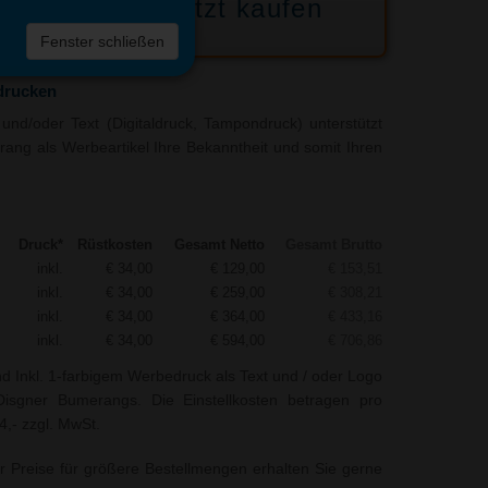
Jetzt kaufen
 die
Fenster schließen
liste
drucken
und/oder Text (Digitaldruck, Tampondruck) unterstützt
rang als Werbeartikel Ihre Bekanntheit und somit Ihren
Druck*
Rüstkosten
Gesamt Netto
Gesamt Brutto
inkl.
€ 34,00
€ 129,00
€ 153,51
inkl.
€ 34,00
€ 259,00
€ 308,21
inkl.
€ 34,00
€ 364,00
€ 433,16
inkl.
€ 34,00
€ 594,00
€ 706,86
nd Inkl. 1-farbigem Werbedruck als Text und / oder Logo
isgner Bumerangs. Die Einstellkosten betragen pro
4,- zzgl. MwSt.
r Preise für größere Bestellmengen erhalten Sie gerne