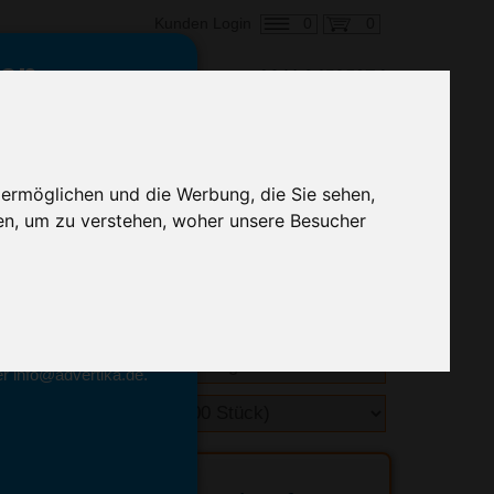
0
0
Kunden Login
en,
€ 0,53
ringung ab:
 ermöglichen und die Werbung, die Sie sehen,
alle Preise zzgl. MwSt.
en, um zu verstehen, woher unsere Besucher
hnelle Preiskalkulation
geben.
emittel-Experten
r info@advertika.de.
ebot