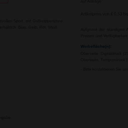
auf Anfrage.
Artikelpreis von € 0,53 bi
vollen Sport, mit Griffnoppenzone.
rhältlich: Blau, Gelb, Rot, Weiß.
Aufgrund der ständigen A
Preisen und Verfügbarkei
Werbefläche(n):
Oberseite, Digitaldruck (
Oberseite, Tampondruck (
- Bitte kontaktieren Sie u
igabe.