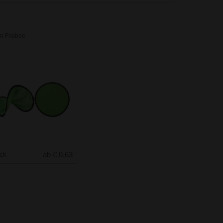
on Frisbee
uck
ab € 0.63