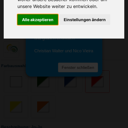
Sie erreichen sie von Montag bis
unsere Website weiter zu entwickeln.
Freitag zwischen 8 und 18 Uhr
unter 0611 94 585 2749 oder
info@advertika.de.
Alle akzeptieren
Einstellungen ändern
Wir freuen uns auf Ihre Anfrage
und grüßen freundlich
Christian Walter und Nico Vieira
Farbauswahl: Jo-Jo
Fenster schließen
Beschreibung: Jo-Jo