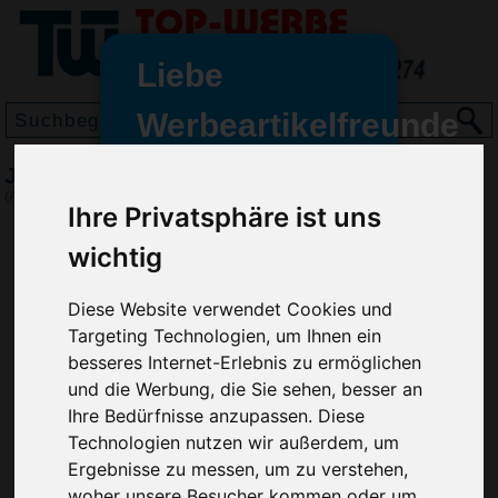
Liebe
Werbeartikelfreunde
und -
Jo-Jo, Rot/Weiß
wir sind wieder für Sie da
(Art.-Nr.:
HL2653-048
)
Ihre Privatsphäre ist uns
freundinnen,
wichtig
Seit dem 11. Januar 2022 haben
wir unsere aktiven Geschäfte an
die Firma Advertika übergeben.
Diese Website verwendet Cookies und
Targeting Technologien, um Ihnen ein
Ab sofort können Sie sich bei
besseres Internet-Erlebnis zu ermöglichen
Anfragen und Bestellungen
und die Werbung, die Sie sehen, besser an
vertrauensvoll an Ihre neuen
Ihre Bedürfnisse anzupassen. Diese
Werbemittel-Experten Christian
Technologien nutzen wir außerdem, um
Walter und Nico Vieira wenden.
Ergebnisse zu messen, um zu verstehen,
woher unsere Besucher kommen oder um