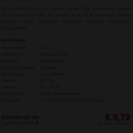
Made in Germany! Jo-Jo für den kleinen Profi, in schwerer Qualität
mit farbigem Innenteil. Der Artikel Jo-Jo ist in folgenden Farben
erhältlich: Weiß, Grün/Weiß, Blau/Weiß, Rot/Weiß, Gelb/Weiß,
Orange/Weiß.
Artikeldaten:
Werbeartikel:
Jo-Jo
Artikelfarbe:
Rot/Weiß (048)
Artikel Nr.:
HL2653-048
Marke / Hersteller:
Sonstige
Abmessung:
ca. ø 55 mm
Gewicht:
ca. 35g
Material:
Kunststoff,
Verpackung:
360 je Versandkarton.
Lieferzeit:
ca. 3 Wochen nach Druckfreigabe.
€ 0,72
Artikelpreis ab:
Zzgl. Versand (D)
alle Preise zzgl. MwSt.