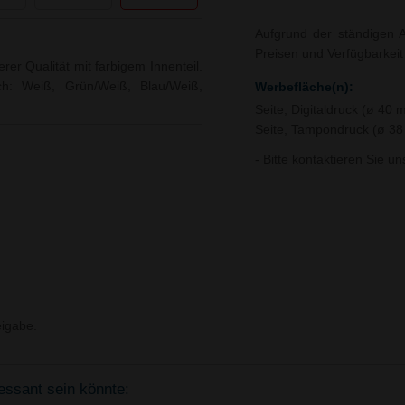
Aufgrund der ständigen A
Preisen und Verfügbarkei
rer Qualität mit farbigem Innenteil.
ich: Weiß, Grün/Weiß, Blau/Weiß,
Werbefläche(n):
Seite, Digitaldruck (ø 40 
Seite, Tampondruck (ø 3
- Bitte kontaktieren Sie u
igabe.
ressant sein könnte: