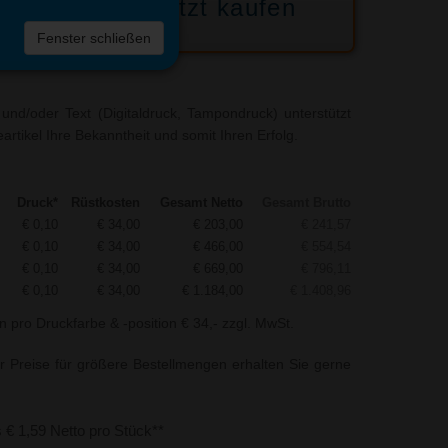
Jetzt kaufen
 die
Fenster schließen
liste
und/oder Text (Digitaldruck, Tampondruck) unterstützt
eartikel Ihre Bekanntheit und somit Ihren Erfolg.
Druck*
Rüstkosten
Gesamt Netto
Gesamt Brutto
€ 0,10
€ 34,00
€ 203,00
€ 241,57
€ 0,10
€ 34,00
€ 466,00
€ 554,54
€ 0,10
€ 34,00
€ 669,00
€ 796,11
€ 0,10
€ 34,00
€ 1.184,00
€ 1.408,96
n pro Druckfarbe & -position € 34,- zzgl. MwSt.
r Preise für größere Bestellmengen erhalten Sie gerne
s € 1,59 Netto pro Stück**