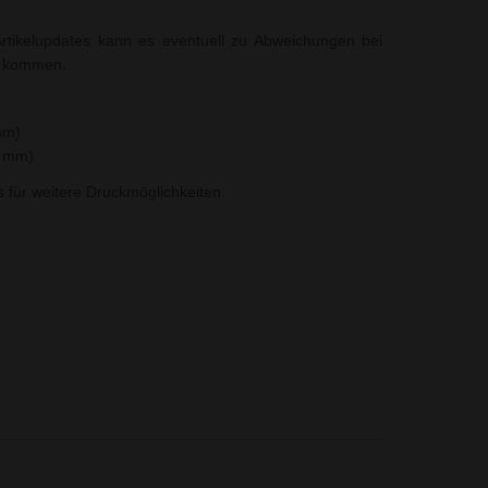
rtikelupdates kann es eventuell zu Abweichungen bei
t kommen.
mm)
8 mm)
ns für weitere Druckmöglichkeiten.