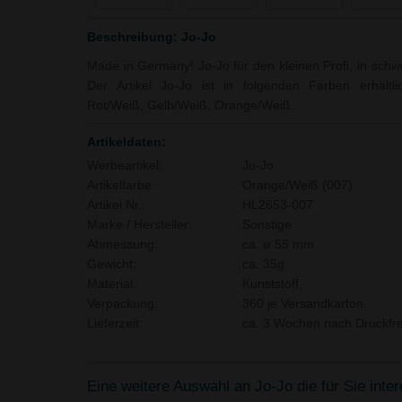
Beschreibung: Jo-Jo
Made in Germany! Jo-Jo für den kleinen Profi, in schwe
Der Artikel Jo-Jo ist in folgenden Farben erhältl
Rot/Weiß, Gelb/Weiß, Orange/Weiß.
Artikeldaten:
Werbeartikel:
Jo-Jo
Artikelfarbe:
Orange/Weiß (007)
Artikel Nr.:
HL2653-007
Marke / Hersteller:
Sonstige
Abmessung:
ca. ø 55 mm
Gewicht:
ca. 35g
Material:
Kunststoff,
Verpackung:
360 je Versandkarton.
Lieferzeit:
ca. 3 Wochen nach Druckfre
Eine weitere Auswahl an Jo-Jo die für Sie inte