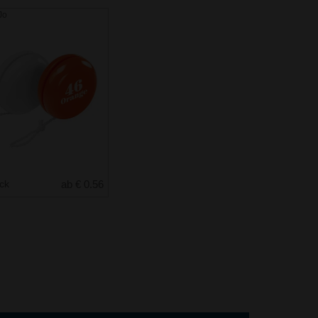
Jo
uck
ab € 0.56