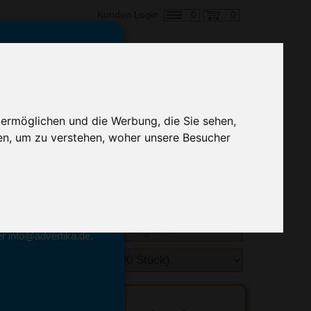
0
0
Kunden Login
en,
€ 0,72
 ermöglichen und die Werbung, die Sie sehen,
alle Preise zzgl. MwSt.
en, um zu verstehen, woher unsere Besucher
hnelle Preiskalkulation
geben.
emittel-Experten
r info@advertika.de.
ebot