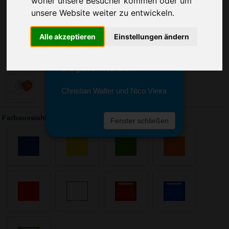
woher unsere Besucher kommen oder um
Sie erreichen sie von Montag bis
unsere Website weiter zu entwickeln.
Freitag zwischen 8 und 18 Uhr
unter 0611 94 585 2749 oder
info@advertika.de.
Alle akzeptieren
Einstellungen ändern
Wir freuen uns auf Ihre Anfrage
und grüßen freundlich
Christian Walter und Nico Vieira
Farbauswahl: Standard Jo-Jo
Fenster schließen