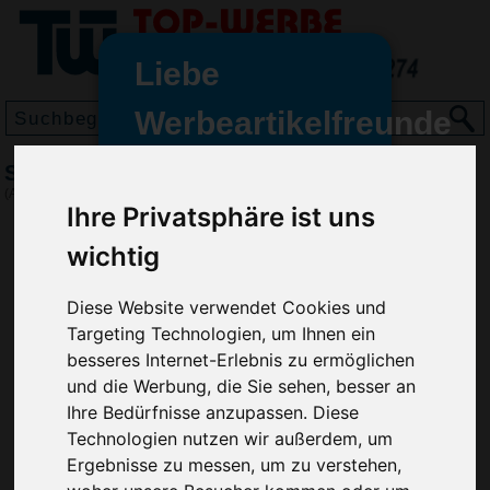
Liebe
Werbeartikelfreunde
und -
Standard Jo-Jo
wir sind wieder für Sie da
(Art.-Nr.:
HL2654
)
Ihre Privatsphäre ist uns
freundinnen,
wichtig
Seit dem 11. Januar 2022 haben
wir unsere aktiven Geschäfte an
die Firma Advertika übergeben.
Diese Website verwendet Cookies und
Targeting Technologien, um Ihnen ein
Ab sofort können Sie sich bei
besseres Internet-Erlebnis zu ermöglichen
Anfragen und Bestellungen
und die Werbung, die Sie sehen, besser an
vertrauensvoll an Ihre neuen
Ihre Bedürfnisse anzupassen. Diese
Werbemittel-Experten Christian
Technologien nutzen wir außerdem, um
Walter und Nico Vieira wenden.
Ergebnisse zu messen, um zu verstehen,