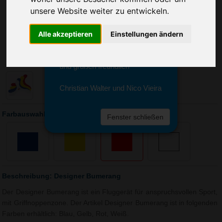
Sie erreichen sie von Montag bis
unsere Website weiter zu entwickeln.
Freitag zwischen 8 und 18 Uhr
unter 0611 94 585 2749 oder
info@advertika.de.
Alle akzeptieren
Einstellungen ändern
Wir freuen uns auf Ihre Anfrage
und grüßen freundlich
Christian Walter und Nico Vieira
Farbauswahl: Designer Bumerang
Fenster schließen
Beschreibung: Designer Bumerang
Der Designer Bumerang ist ein Fluggerät für anspruchsvollen Sport,
mit Griffnoppenzone. Der Artikel Designer Bumerang ist in folgenden
Farben erhältlich: Blau, Gelb, Rot, Weiß.