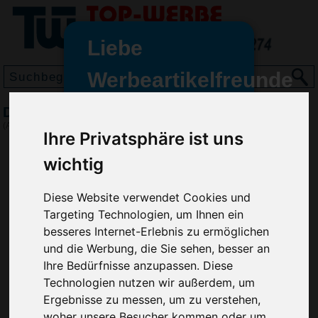
Liebe
Werbeartikelfreunde
und -
Designer Bumerang, Rot
wir sind wieder für Sie da
(Art.-Nr.:
HL2643-008
)
Ihre Privatsphäre ist uns
freundinnen,
wichtig
Seit dem 11. Januar 2022 haben
wir unsere aktiven Geschäfte an
die Firma Advertika übergeben.
Diese Website verwendet Cookies und
Targeting Technologien, um Ihnen ein
Ab sofort können Sie sich bei
besseres Internet-Erlebnis zu ermöglichen
Anfragen und Bestellungen
und die Werbung, die Sie sehen, besser an
vertrauensvoll an Ihre neuen
Ihre Bedürfnisse anzupassen. Diese
Werbemittel-Experten Christian
Technologien nutzen wir außerdem, um
Walter und Nico Vieira wenden.
Ergebnisse zu messen, um zu verstehen,
woher unsere Besucher kommen oder um