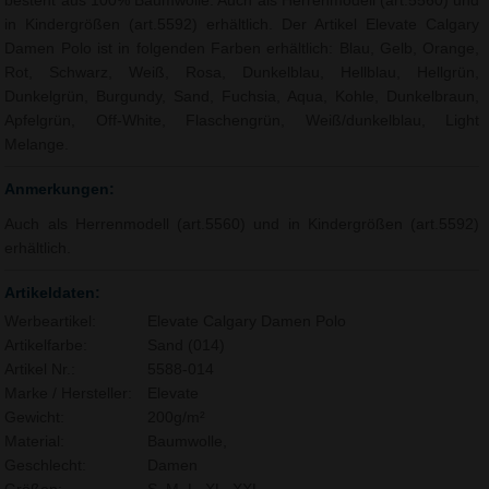
besteht aus 100% Baumwolle. Auch als Herrenmodell (art.5560) und
in Kindergrößen (art.5592) erhältlich. Der Artikel Elevate Calgary
Damen Polo ist in folgenden Farben erhältlich: Blau, Gelb, Orange,
Rot, Schwarz, Weiß, Rosa, Dunkelblau, Hellblau, Hellgrün,
Dunkelgrün, Burgundy, Sand, Fuchsia, Aqua, Kohle, Dunkelbraun,
Apfelgrün, Off-White, Flaschengrün, Weiß/dunkelblau, Light
Melange.
Anmerkungen:
Auch als Herrenmodell (art.5560) und in Kindergrößen (art.5592)
erhältlich.
Artikeldaten:
Werbeartikel:
Elevate Calgary Damen Polo
Artikelfarbe:
Sand (014)
Artikel Nr.:
5588-014
Marke / Hersteller:
Elevate
Gewicht:
200g/m²
Material:
Baumwolle,
Geschlecht:
Damen