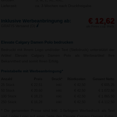
Größen:
S, M, L, XL, XXL,
Lieferzeit:
ca. 3 Wochen nach Druckfreigabe.
€ 12,62
Inklusive Werbeanbringung ab:
GRATIS Versand (D)
alle Preise zzgl. MwSt.
Elevate Calgary Damen Polo bedrucken
Bedruckt mit Ihrem Logo und/oder Text (Siebdruck) unterstützt der
Artikel Elevate Calgary Damen Polo als Werbeartikel Ihre
Bekanntheit und somit Ihren Erfolg.
Preistabelle mit Werbeanbringung*
Anzahl
Preis
Druck*
Rüstkosten
Gesamt Netto
25 Stück
€ 22,51
inkl.
€ 42,50
€ 605,25
50 Stück
€ 20,60
inkl.
€ 42,50
€ 1.072,50
100 Stück
€ 18,23
inkl.
€ 42,50
€ 1.865,50
250 Stück
€ 16,28
inkl.
€ 42,50
€ 4.112,50
* Die genannten Preise sind Inkl. 1-farbigem Werbedruck als Text
und / oder Logo auf einer Seite des Elevate Calgary Damen Polos.