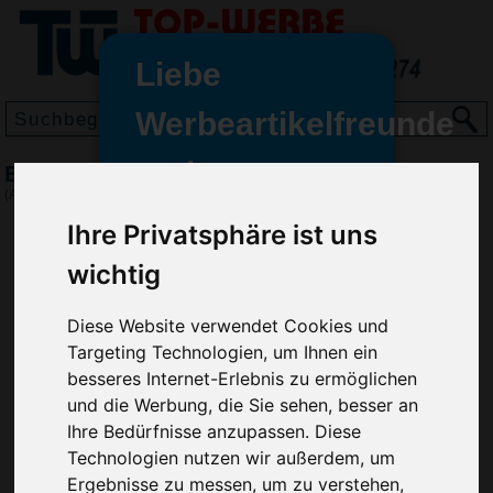
Liebe
Werbeartikelfreunde
und -
Elevate Calgary Damen Polo, Sand
wir sind wieder für Sie da
(Art.-Nr.:
5588-014
)
freundinnen,
Ihre Privatsphäre ist uns
Seit dem 11. Januar 2022 haben
wichtig
wir unsere aktiven Geschäfte an
die Firma Advertika übergeben.
Diese Website verwendet Cookies und
Ab sofort können Sie sich bei
Targeting Technologien, um Ihnen ein
Anfragen und Bestellungen
besseres Internet-Erlebnis zu ermöglichen
vertrauensvoll an Ihre neuen
und die Werbung, die Sie sehen, besser an
Werbemittel-Experten Christian
Ihre Bedürfnisse anzupassen. Diese
Walter und Nico Vieira wenden.
Technologien nutzen wir außerdem, um
Ergebnisse zu messen, um zu verstehen,