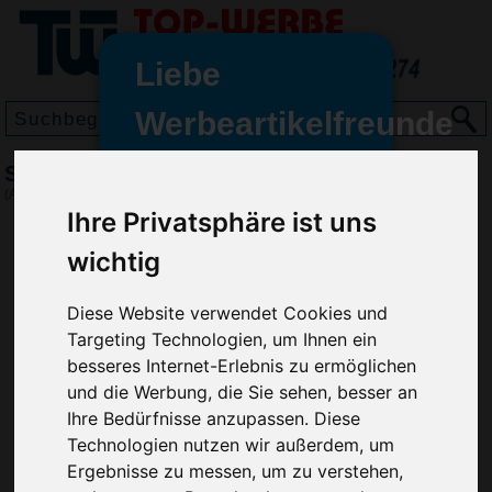
Liebe
Werbeartikelfreunde
und -
Santino Polosweater Robin, Weiß
wir sind wieder für Sie da
(Art.-Nr.:
1702-002
)
freundinnen,
Ihre Privatsphäre ist uns
Seit dem 11. Januar 2022 haben
wichtig
wir unsere aktiven Geschäfte an
die Firma Advertika übergeben.
Diese Website verwendet Cookies und
Targeting Technologien, um Ihnen ein
Ab sofort können Sie sich bei
besseres Internet-Erlebnis zu ermöglichen
Anfragen und Bestellungen
und die Werbung, die Sie sehen, besser an
vertrauensvoll an Ihre neuen
Ihre Bedürfnisse anzupassen. Diese
Werbemittel-Experten Christian
Technologien nutzen wir außerdem, um
Walter und Nico Vieira wenden.
Ergebnisse zu messen, um zu verstehen,