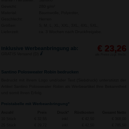
Marke / Hersteller:
Santino
Gewicht:
280 g/m²
Material:
Baumwolle, Polyester,
Geschlecht:
Herren
Größen:
S, M, L, XL, XXL, 3XL, 4XL, 5XL,
Lieferzeit:
ca. 3 Wochen nach Druckfreigabe.
€ 23,26
Inklusive Werbeanbringung ab:
GRATIS Versand (D)
alle Preise zzgl. MwSt.
Santino Polosweater Robin bedrucken
Bedruckt mit Ihrem Logo und/oder Text (Siebdruck) unterstützt der
Artikel Santino Polosweater Robin als Werbeartikel Ihre Bekanntheit
und somit Ihren Erfolg.
Preistabelle mit Werbeanbringung*
Anzahl
Preis
Druck*
Rüstkosten
Gesamt Netto
10 Stück
€ 32,55
inkl.
€ 42,50
€ 368,00
25 Stück
€ 29,72
inkl.
€ 42,50
€ 785,50