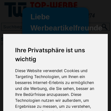
Liebe
Werbeartikelfreunde
und -
Santino Polosweater Robin, Grün
wir sind wieder für Sie da
(Art.-Nr.:
1702-004
)
freundinnen,
Ihre Privatsphäre ist uns
Seit dem 11. Januar 2022 haben
wichtig
wir unsere aktiven Geschäfte an
die Firma Advertika übergeben.
Diese Website verwendet Cookies und
Targeting Technologien, um Ihnen ein
Ab sofort können Sie sich bei
besseres Internet-Erlebnis zu ermöglichen
Anfragen und Bestellungen
und die Werbung, die Sie sehen, besser an
vertrauensvoll an Ihre neuen
Ihre Bedürfnisse anzupassen. Diese
Werbemittel-Experten Christian
Technologien nutzen wir außerdem, um
Walter und Nico Vieira wenden.
Ergebnisse zu messen, um zu verstehen,