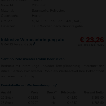
Marke / Hersteller:
Santino
Gewicht:
280 g/m²
Material:
Baumwolle, Polyester,
Geschlecht:
Herren
Größen:
S, M, L, XL, XXL, 3XL, 4XL, 5XL,
Lieferzeit:
ca. 3 Wochen nach Druckfreigabe.
€ 23,26
Inklusive Werbeanbringung ab:
GRATIS Versand (D)
alle Preise zzgl. MwSt.
Santino Polosweater Robin bedrucken
Bedruckt mit Ihrem Logo und/oder Text (Siebdruck) unterstützt der
Artikel Santino Polosweater Robin als Werbeartikel Ihre Bekanntheit
und somit Ihren Erfolg.
Preistabelle mit Werbeanbringung*
Anzahl
Preis
Druck*
Rüstkosten
Gesamt Netto
10 Stück
€ 32,55
inkl.
€ 42,50
€ 368,00
25 Stück
€ 29,72
inkl.
€ 42,50
€ 785,50