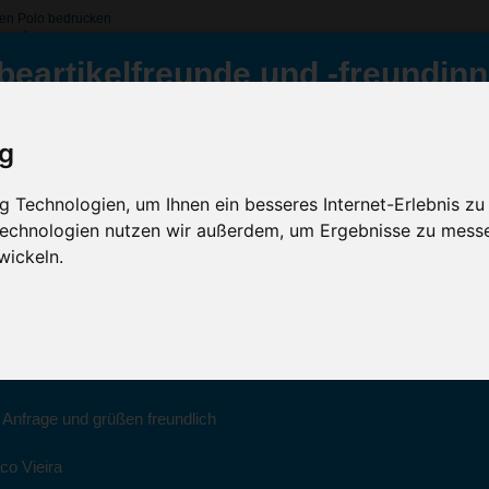
en Polo bedrucken
enpolo
beartikelfreunde und -freundinn
 Calgary Damen Polo, Blau
ig
Inklusive Werbeanb
ür Sie da
GRATIS Versand (D)
 Technologien, um Ihnen ein besseres Internet-Erlebnis zu
 Technologien nutzen wir außerdem, um Ergebnisse zu mess
Sc
022 haben wir unsere aktiven Geschäfte an die Firma Advertika über
wickeln.
ich bei Anfragen und Bestellungen vertrauensvoll an Ihre neuen Werb
Artikelfarbe:
ico Vieira wenden.
Menge:
Montag bis Freitag zwischen 8 und 18 Uhr unter 0611 94 585 2749 ode
Veredelung:
e Anfrage und grüßen freundlich
co Vieira
Kostenloses Ang