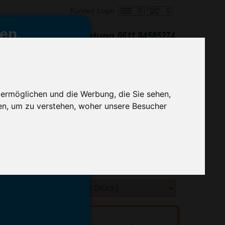
0
0
Kunden Login
en,
€ 12,62
ringung ab:
alle Preise zzgl. MwSt.
 ermöglichen und die Werbung, die Sie sehen,
en, um zu verstehen, woher unsere Besucher
hnelle Preiskalkulation
geben.
emittel-Experten
r info@advertika.de.
ebot