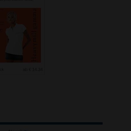
uck
ab € 14.34