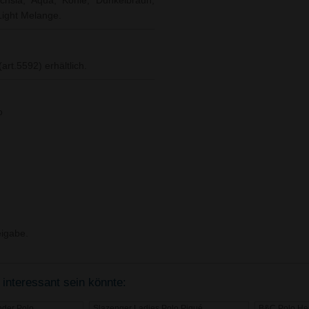
chsia, Aqua, Kohle, Dunkelbraun,
Light Melange.
rt.5592) erhältlich.
o
igabe.
 interessant sein könnte:
nder Polo
Slazenger Ladies Polo Piqué
B&C Polo He