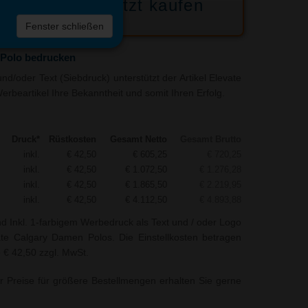
Jetzt kaufen
 die
Fenster schließen
liste
 Polo bedrucken
d/oder Text (Siebdruck) unterstützt der Artikel Elevate
rbeartikel Ihre Bekanntheit und somit Ihren Erfolg.
Druck*
Rüstkosten
Gesamt Netto
Gesamt Brutto
inkl.
€ 42,50
€ 605,25
€ 720,25
inkl.
€ 42,50
€ 1.072,50
€ 1.276,28
inkl.
€ 42,50
€ 1.865,50
€ 2.219,95
inkl.
€ 42,50
€ 4.112,50
€ 4.893,88
nd Inkl. 1-farbigem Werbedruck als Text und / oder Logo
ate Calgary Damen Polos. Die Einstellkosten betragen
e € 42,50 zzgl. MwSt.
r Preise für größere Bestellmengen erhalten Sie gerne