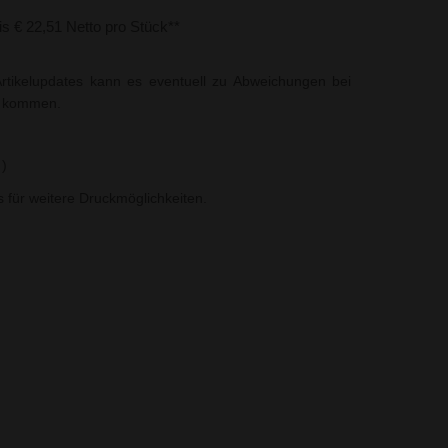
bis € 22,51 Netto pro Stück**
rtikelupdates kann es eventuell zu Abweichungen bei
t kommen.
 )
ns für weitere Druckmöglichkeiten.