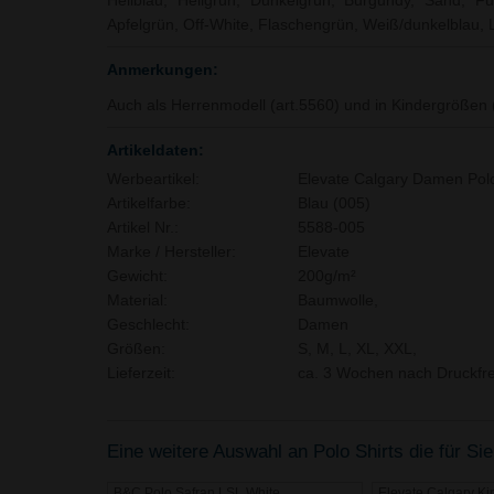
Hellblau, Hellgrün, Dunkelgrün, Burgundy, Sand, Fu
Apfelgrün, Off-White, Flaschengrün, Weiß/dunkelblau, 
Anmerkungen:
Auch als Herrenmodell (art.5560) und in Kindergrößen (a
Artikeldaten:
Werbeartikel:
Elevate Calgary Damen Pol
Artikelfarbe:
Blau (005)
Artikel Nr.:
5588-005
Marke / Hersteller:
Elevate
Gewicht:
200g/m²
Material:
Baumwolle,
Geschlecht:
Damen
Größen:
S, M, L, XL, XXL,
Lieferzeit:
ca. 3 Wochen nach Druckfre
Eine weitere Auswahl an Polo Shirts die für Sie
B&C Polo Safran LSL White
Elevate Calgary Ki