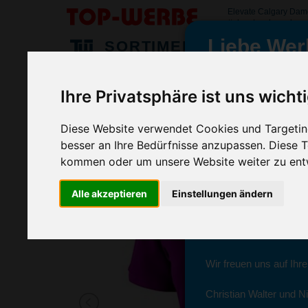
Elevate Calgary Dam
#elevatecalgarydam
Liebe Wer
SORTIMENT
>
>
>
Startseite
Textilien & Bekleidung
Polo Shirts
Elevate
Ihre Privatsphäre ist uns wicht
Elevate Calgary Damen Polo, Blau
wir sind wieder f
(Art.-Nr.:
5588-005
)
Diese Website verwendet Cookies und Targeting
besser an Ihre Bedürfnisse anzupassen. Diese
Seit dem 11. Januar 2
kommen oder um unsere Website weiter zu ent
Ab sofort können Sie s
Alle akzeptieren
Einstellungen ändern
Christian Walter und N
Sie erreichen sie von 
Wir freuen uns auf Ihr
Christian Walter und Ni