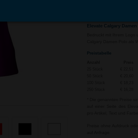
In den
Auf
Warenkorb
Merk
Elevate Calgary Damen
Bedruckt mit Ihrem Logo un
Calgary Damen Polo als We
Preistabelle
Anzahl
Preis
25 Stück
€ 22,51
50 Stück
€ 20,60
100 Stück
€ 18,23
250 Stück
€ 16,28
* Die genannten Preise si
auf einer Seite des Elev
pro Artikel, Text und Farb
Preise ohne Aufdruck ode
auf Anfrage.