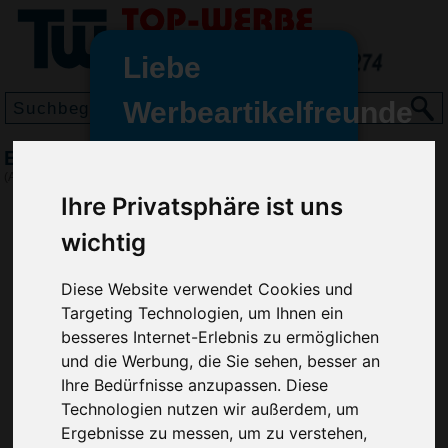
Liebe
Werbeartikelfreunde
und -
Elevate Calgary Kinder Polo
wir sind wieder für Sie da
(Art.-Nr.:
5592
)
freundinnen,
Ihre Privatsphäre ist uns
Seit dem 11. Januar 2022 haben
wichtig
wir unsere aktiven Geschäfte an
die Firma Advertika übergeben.
Diese Website verwendet Cookies und
Targeting Technologien, um Ihnen ein
Ab sofort können Sie sich bei
besseres Internet-Erlebnis zu ermöglichen
Anfragen und Bestellungen
und die Werbung, die Sie sehen, besser an
vertrauensvoll an Ihre neuen
Ihre Bedürfnisse anzupassen. Diese
Werbemittel-Experten Christian
Walter und Nico Vieira wenden.
Technologien nutzen wir außerdem, um
Ergebnisse zu messen, um zu verstehen,