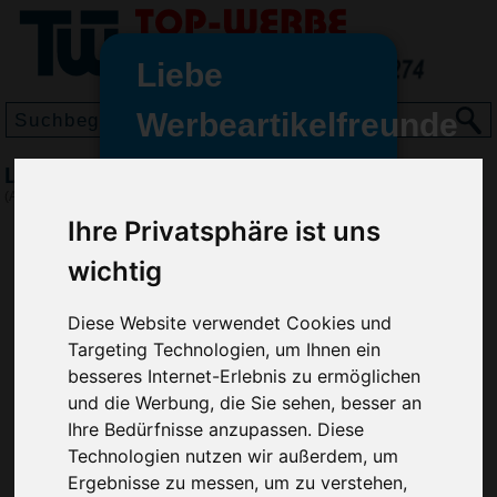
Liebe
Werbeartikelfreunde
und -
Lemon & Soda Mix-Polo, Hellblau
wir sind wieder für Sie da
(Art.-Nr.:
3498-018
)
freundinnen,
Ihre Privatsphäre ist uns
Seit dem 11. Januar 2022 haben
wichtig
wir unsere aktiven Geschäfte an
die Firma Advertika übergeben.
Diese Website verwendet Cookies und
Targeting Technologien, um Ihnen ein
Ab sofort können Sie sich bei
besseres Internet-Erlebnis zu ermöglichen
Anfragen und Bestellungen
und die Werbung, die Sie sehen, besser an
vertrauensvoll an Ihre neuen
Werbemittel-Experten Christian
Ihre Bedürfnisse anzupassen. Diese
Walter und Nico Vieira wenden.
Technologien nutzen wir außerdem, um
Ergebnisse zu messen, um zu verstehen,