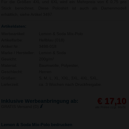
Für die Größen 4XL und 6XL wird ein Mehrpreis von € 0,75 pro
Stück berechnet. Diese Poloshirt ist auch als Damenmodell
erhältlich, siehe Artikel 3497.
Artikeldaten:
Werbeartikel:
Lemon & Soda Mix-Polo
Artikelfarbe:
Hellblau (018)
Artikel Nr.:
3498-018
Marke / Hersteller:
Lemon & Soda
Gewicht:
200g/m²
Material:
Baumwolle, Polyester,
Geschlecht:
Herren
Größen:
S, M, L, XL, XXL, 3XL, 4XL, 5XL,
Lieferzeit:
ca. 3 Wochen nach Druckfreigabe.
€ 17,10
Inklusive Werbeanbringung ab:
GRATIS Versand (D)
alle Preise zzgl. MwSt.
Lemon & Soda Mix-Polo bedrucken