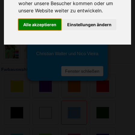
Sie erreichen sie von Montag bis
woher unsere Besucher kommen oder um
Freitag zwischen 8 und 18 Uhr
unsere Website weiter zu entwickeln.
unter 0611 94 585 2749 oder
info@advertika.de.
Alle akzeptieren
Einstellungen ändern
Wir freuen uns auf Ihre Anfrage
und grüßen freundlich
Christian Walter und Nico Vieira
Farbauswahl: Lemon & Soda Mix-Polo
Fenster schließen