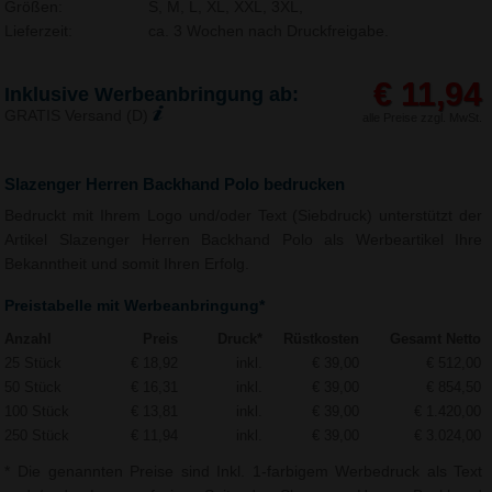
Größen:
S, M, L, XL, XXL, 3XL,
Lieferzeit:
ca. 3 Wochen nach Druckfreigabe.
€ 11,94
Inklusive Werbeanbringung ab:
GRATIS Versand (D)
alle Preise zzgl. MwSt.
Slazenger Herren Backhand Polo bedrucken
Bedruckt mit Ihrem Logo und/oder Text (Siebdruck) unterstützt der
Artikel Slazenger Herren Backhand Polo als Werbeartikel Ihre
Bekanntheit und somit Ihren Erfolg.
Preistabelle mit Werbeanbringung*
Anzahl
Preis
Druck*
Rüstkosten
Gesamt Netto
25 Stück
€ 18,92
inkl.
€ 39,00
€ 512,00
50 Stück
€ 16,31
inkl.
€ 39,00
€ 854,50
100 Stück
€ 13,81
inkl.
€ 39,00
€ 1.420,00
250 Stück
€ 11,94
inkl.
€ 39,00
€ 3.024,00
* Die genannten Preise sind Inkl. 1-farbigem Werbedruck als Text