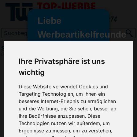
Liebe
Werbeartikelfreunde
und -
Slazenger Herren Backhand Polo, Schwarz
wir sind wieder für Sie da
(Art.-Nr.:
4999-001
)
freundinnen,
Ihre Privatsphäre ist uns
Seit dem 11. Januar 2022 haben
wichtig
wir unsere aktiven Geschäfte an
die Firma Advertika übergeben.
Diese Website verwendet Cookies und
Targeting Technologien, um Ihnen ein
Ab sofort können Sie sich bei
besseres Internet-Erlebnis zu ermöglichen
Anfragen und Bestellungen
und die Werbung, die Sie sehen, besser an
vertrauensvoll an Ihre neuen
Ihre Bedürfnisse anzupassen. Diese
Werbemittel-Experten Christian
Technologien nutzen wir außerdem, um
Walter und Nico Vieira wenden.
Ergebnisse zu messen, um zu verstehen,