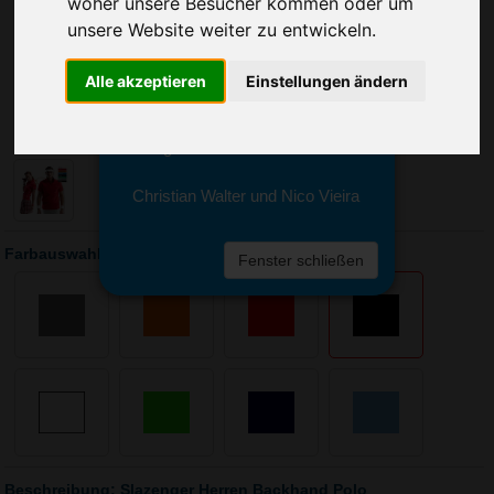
woher unsere Besucher kommen oder um
Sie erreichen sie von Montag bis
Freitag zwischen 8 und 18 Uhr
unsere Website weiter zu entwickeln.
unter 0611 94 585 2749 oder
info@advertika.de.
Alle akzeptieren
Einstellungen ändern
Wir freuen uns auf Ihre Anfrage
und grüßen freundlich
Christian Walter und Nico Vieira
Farbauswahl: Slazenger Herren Backhand Polo
Fenster schließen
Beschreibung: Slazenger Herren Backhand Polo