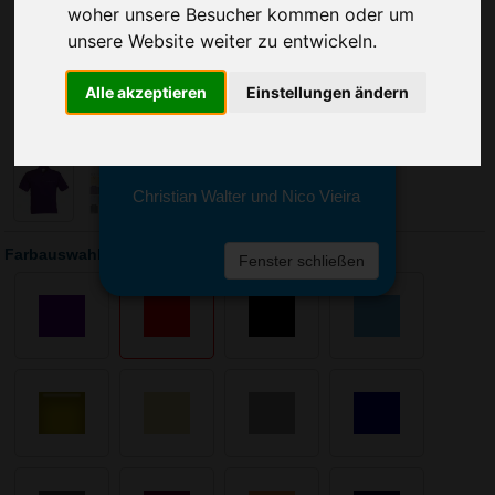
Sie erreichen sie von Montag bis
woher unsere Besucher kommen oder um
Freitag zwischen 8 und 18 Uhr
unsere Website weiter zu entwickeln.
unter 0611 94 585 2749 oder
info@advertika.de.
Alle akzeptieren
Einstellungen ändern
Wir freuen uns auf Ihre Anfrage
und grüßen freundlich
Christian Walter und Nico Vieira
Farbauswahl: Gildan Pique Polo Shirt Colour
Fenster schließen