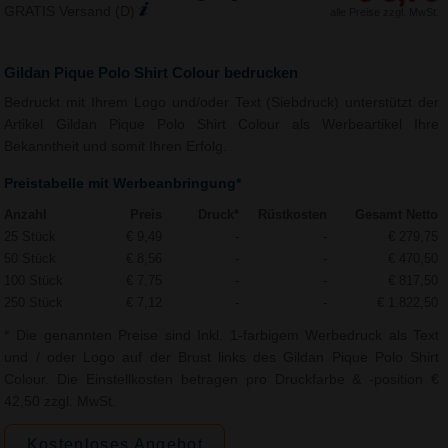
GRATIS Versand (D)
alle Preise zzgl. MwSt.
Gildan Pique Polo Shirt Colour bedrucken
Bedruckt mit Ihrem Logo und/oder Text (Siebdruck) unterstützt der
Artikel Gildan Pique Polo Shirt Colour als Werbeartikel Ihre
Bekanntheit und somit Ihren Erfolg.
Preistabelle mit Werbeanbringung*
Anzahl
Preis
Druck*
Rüstkosten
Gesamt Netto
25 Stück
€ 9,49
-
-
€ 279,75
50 Stück
€ 8,56
-
-
€ 470,50
100 Stück
€ 7,75
-
-
€ 817,50
250 Stück
€ 7,12
-
-
€ 1.822,50
* Die genannten Preise sind Inkl. 1-farbigem Werbedruck als Text
und / oder Logo auf der Brust links des Gildan Pique Polo Shirt
Colour. Die Einstellkosten betragen pro Druckfarbe & -position €
42,50 zzgl. MwSt.
Kostenloses Angebot