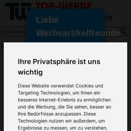
Liebe
Werbeartikelfreunde
und -
Gildan Pique Polo Shirt Colour, Rot
wir sind wieder für Sie da
(Art.-Nr.:
1232C-008
)
freundinnen,
Ihre Privatsphäre ist uns
Seit dem 11. Januar 2022 haben
wichtig
wir unsere aktiven Geschäfte an
die Firma Advertika übergeben.
Diese Website verwendet Cookies und
Targeting Technologien, um Ihnen ein
Ab sofort können Sie sich bei
Anfragen und Bestellungen
besseres Internet-Erlebnis zu ermöglichen
vertrauensvoll an Ihre neuen
und die Werbung, die Sie sehen, besser an
Werbemittel-Experten Christian
Ihre Bedürfnisse anzupassen. Diese
Walter und Nico Vieira wenden.
Technologien nutzen wir außerdem, um
Ergebnisse zu messen, um zu verstehen,