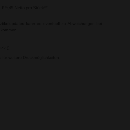
s € 9,49 Netto pro Stück**
rtikelupdates kann es eventuell zu Abweichungen bei
t kommen.
uck ()
ns für weitere Druckmöglichkeiten.