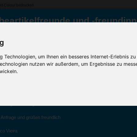
irt Colour bedrucken
tcolour
beartikelfreunde und -freundinn
ique Polo Shirt Colour, Kohle
ig
Inklusive Werbeanb
e
ür Sie da
GRATIS Versand (D)
 Technologien, um Ihnen ein besseres Internet-Erlebnis zu
 Technologien nutzen wir außerdem, um Ergebnisse zu mess
Sc
022 haben wir unsere aktiven Geschäfte an die Firma Advertika über
wickeln.
ich bei Anfragen und Bestellungen vertrauensvoll an Ihre neuen Werb
Artikelfarbe:
ico Vieira wenden.
Menge:
Montag bis Freitag zwischen 8 und 18 Uhr unter 0611 94 585 2749 ode
Veredelung:
e Anfrage und grüßen freundlich
co Vieira
Kostenloses Ang