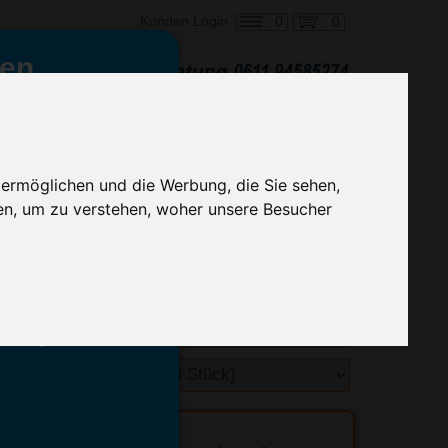
0
0
Kunden Login
en,
€ 6,76
ringung ab:
alle Preise zzgl. MwSt.
 ermöglichen und die Werbung, die Sie sehen,
en, um zu verstehen, woher unsere Besucher
hnelle Preiskalkulation
geben.
emittel-Experten
r info@advertika.de.
ebot