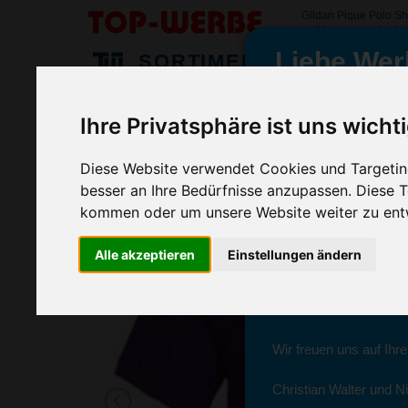
Gildan Pique Polo Sh
#gildanpiquepoloshir
Liebe Wer
SORTIMENT
>
>
>
Startseite
Textilien & Bekleidung
Polo Shirts
Gildan P
Ihre Privatsphäre ist uns wicht
Gildan Pique Polo Shirt Colour, Kohl
wir sind wieder f
(Art.-Nr.:
1232C-063
)
Diese Website verwendet Cookies und Targeting
besser an Ihre Bedürfnisse anzupassen. Diese
Seit dem 11. Januar 2
kommen oder um unsere Website weiter zu ent
Ab sofort können Sie s
Alle akzeptieren
Einstellungen ändern
Christian Walter und N
Sie erreichen sie von 
Wir freuen uns auf Ihr
Christian Walter und Ni