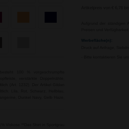
Artikelpreis von € 6,76 bi
Aufgrund der ständigen A
Preisen und Verfügbarkei
Werbefläche(n):
Druck auf Anfrage, Siebdr
- Bitte kontaktieren Sie u
 besteht 100 % vorgeschrumpfte
pfleiste, verstärkte Doppelnähte,
lich (Art. 1232). Der Artikel Gildan
lich: Lila, Rot, Schwarz, Hellblau,
Tangerine, Dunkel Navy, Gelb Haze,
% Viskose **Das Shirt in Sportgrau