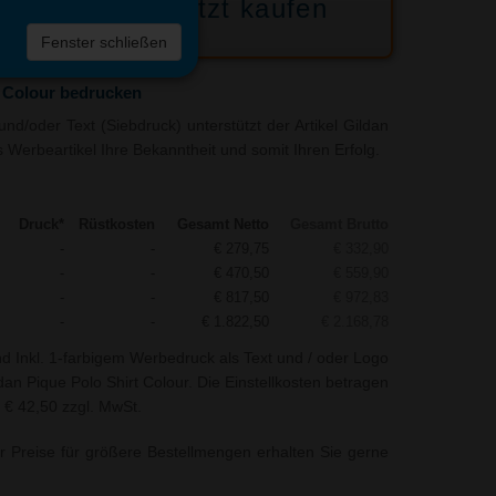
Jetzt kaufen
 die
Fenster schließen
liste
t Colour bedrucken
nd/oder Text (Siebdruck) unterstützt der Artikel Gildan
s Werbeartikel Ihre Bekanntheit und somit Ihren Erfolg.
Druck*
Rüstkosten
Gesamt Netto
Gesamt Brutto
-
-
€ 279,75
€ 332,90
-
-
€ 470,50
€ 559,90
-
-
€ 817,50
€ 972,83
-
-
€ 1.822,50
€ 2.168,78
nd Inkl. 1-farbigem Werbedruck als Text und / oder Logo
ldan Pique Polo Shirt Colour. Die Einstellkosten betragen
 € 42,50 zzgl. MwSt.
r Preise für größere Bestellmengen erhalten Sie gerne