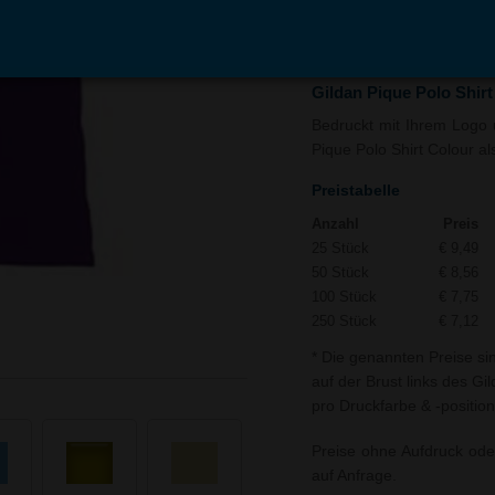
In den
Auf
Warenkorb
Merk
Gildan Pique Polo Shir
Bedruckt mit Ihrem Logo u
Pique Polo Shirt Colour al
Preistabelle
Anzahl
Preis
25 Stück
€ 9,49
50 Stück
€ 8,56
100 Stück
€ 7,75
250 Stück
€ 7,12
* Die genannten Preise si
auf der Brust links des Gi
pro Druckfarbe & -position
Preise ohne Aufdruck ode
auf Anfrage.