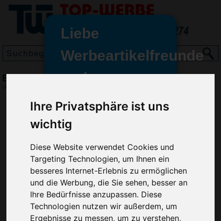
Liebe
Werbeartikelfreunde
und -
BIC Media Clic Grip Druckbleistift, Gelb
wir sind wieder für Sie da
(Art.-Nr.:
BG2964-006
)
freundinnen,
Ihre Privatsphäre ist uns
Seit dem 11. Januar 2022 haben
wichtig
wir unsere aktiven Geschäfte an
die Firma Advertika übergeben.
Diese Website verwendet Cookies und
Ab sofort können Sie sich bei
Targeting Technologien, um Ihnen ein
Anfragen und Bestellungen
besseres Internet-Erlebnis zu ermöglichen
vertrauensvoll an Ihre neuen
und die Werbung, die Sie sehen, besser an
Werbemittel-Experten Christian
Ihre Bedürfnisse anzupassen. Diese
Walter und Nico Vieira wenden.
Technologien nutzen wir außerdem, um
Ergebnisse zu messen, um zu verstehen,