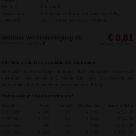
Gewicht:
8,6g
Material:
Kunststoff,
Verpackung:
500 Stück pro Karton / Gewicht ca. 4,3kg
Lieferzeit:
ca. 3 Wochen nach Druckfreigabe.
€ 0,81
Inklusive Werbeanbringung ab:
GRATIS Versand (D)
alle Preise zzgl. MwSt.
BIC Media Clic Grip Druckbleistift bedrucken
Bedruckt mit Ihrem Logo und/oder Text (Siebdruck, Siebdruck)
unterstützt der Artikel BIC Media Clic Grip Druckbleistift als
Werbeartikel Ihre Bekanntheit und somit Ihren Erfolg.
Preistabelle mit Werbeanbringung*
Anzahl
Preis
Druck*
Rüstkosten
Gesamt Netto
500 Stück
€ 0,98
inkl.
€ 34,00
€ 524,00
1.000 Stück
€ 0,91
inkl.
€ 34,00
€ 944,00
2.500 Stück
€ 0,85
inkl.
€ 34,00
€ 2.159,00
5.000 Stück
€ 0,81
inkl.
€ 34,00
€ 4.084,00