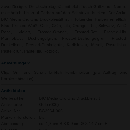
Zuverlässiges Druckschreibgerät mit Soft-Touch-Griffzone. Nun ist
es möglich, bis zu 4 Farben auf den Schaft zu drucken. Der Artikel
BIC Media Clic Grip Druckbleistift ist in folgenden Farben erhältlich:
Blau, Frosted Weiß, Gelb, Grün, Lila, Orange, Rot, Schwarz, Weiß,
Rosa, Violett, Frosted-Orange, Frosted-Rot, Frosted-Lila,
Marineblau, Dschungelgrün, Frosted-Dschungelgrün, Frosted-
Dunkelblau, Frosted-Dunkelgrün, Karibikblau, Metall, Pastellblau,
Pastellgrün, Pastelllila, Rotgold.
Anmerkungen:
Clip, Griff und Schaft farblich kombinierbar (pro Auftrag eine
Farbkombination).
Artikeldaten:
Werbeartikel:
BIC Media Clic Grip Druckbleistift
Artikelfarbe:
Gelb (006)
Artikel Nr.:
BG2964-006
Marke / Hersteller:
Bic
Abmessung:
ca. 1,3 cm B X 0,9 cm Ø X 14,7 cm H