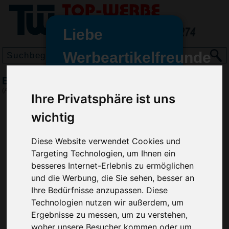
Liebe
Werbeartikelfreunde
und -
Bleistift Nature lang, Natur Hell
wir sind wieder für Sie da
(Art.-Nr.:
EL3907-011
)
Ihre Privatsphäre ist uns
freundinnen,
wichtig
Seit dem 11. Januar 2022 haben
wir unsere aktiven Geschäfte an
die Firma Advertika übergeben.
Diese Website verwendet Cookies und
Targeting Technologien, um Ihnen ein
Ab sofort können Sie sich bei
besseres Internet-Erlebnis zu ermöglichen
Anfragen und Bestellungen
und die Werbung, die Sie sehen, besser an
vertrauensvoll an Ihre neuen
Ihre Bedürfnisse anzupassen. Diese
Werbemittel-Experten Christian
Technologien nutzen wir außerdem, um
Walter und Nico Vieira wenden.
Ergebnisse zu messen, um zu verstehen,
woher unsere Besucher kommen oder um