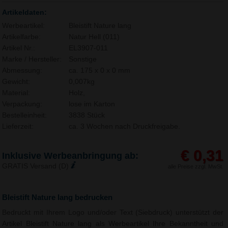
Artikeldaten:
Werbeartikel:
Bleistift Nature lang
Artikelfarbe:
Natur Hell (011)
Artikel Nr.:
EL3907-011
Marke / Hersteller:
Sonstige
Abmessung:
ca. 175 x 0 x 0 mm
Gewicht:
0,007kg
Material:
Holz,
Verpackung:
lose im Karton
Bestelleinheit:
3838 Stück
Lieferzeit:
ca. 3 Wochen nach Druckfreigabe.
€ 0,31
Inklusive Werbeanbringung ab:
GRATIS Versand (D)
alle Preise zzgl. MwSt.
Bleistift Nature lang bedrucken
Bedruckt mit Ihrem Logo und/oder Text (Siebdruck) unterstützt der
Artikel Bleistift Nature lang als Werbeartikel Ihre Bekanntheit und