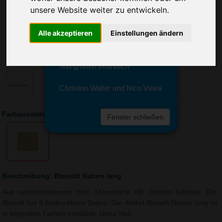
Sie erreichen sie von Montag bis
unsere Website weiter zu entwickeln.
Freitag zwischen 8 und 18 Uhr
unter 0611 94 585 2749 oder
Alle akzeptieren
Einstellungen ändern
info@advertika.de.
Wir freuen uns auf Ihre Anfrage
und grüßen freundlich
Christian Walter und Nico Vieira
Farbauswahl: Bleistift Nature lang
Fenster schließen
Beschreibung: Bleistift Nature lang
Aus naturbelassenem Holz. Minenhärte HB. Einzeln lieferbar. Der
Bleistift hat 6 bedruckbare Seiten. Der Artikel Bleistift Nature lang ist
in folgenden Farben erhältlich: Natur Hell.