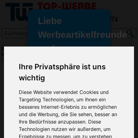
Liebe
Werbeartikelfreunde
und -
BIC Media Clic Grip Druckbleistift,
wir sind wieder für Sie da
Karibikblau
freundinnen,
(Art.-Nr.:
BG2964-259
)
Ihre Privatsphäre ist uns
Seit dem 11. Januar 2022 haben
wichtig
wir unsere aktiven Geschäfte an
die Firma Advertika übergeben.
Diese Website verwendet Cookies und
Ab sofort können Sie sich bei
Targeting Technologien, um Ihnen ein
Anfragen und Bestellungen
besseres Internet-Erlebnis zu ermöglichen
vertrauensvoll an Ihre neuen
und die Werbung, die Sie sehen, besser an
Werbemittel-Experten Christian
Ihre Bedürfnisse anzupassen. Diese
Walter und Nico Vieira wenden.
Technologien nutzen wir außerdem, um
Ergebnisse zu messen, um zu verstehen,