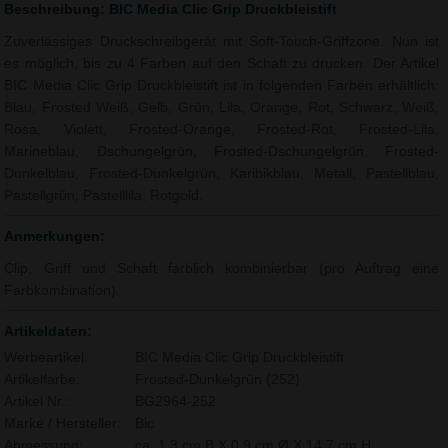
Beschreibung: BIC Media Clic Grip Druckbleistift
Zuverlässiges Druckschreibgerät mit Soft-Touch-Griffzone. Nun ist
es möglich, bis zu 4 Farben auf den Schaft zu drucken. Der Artikel
BIC Media Clic Grip Druckbleistift ist in folgenden Farben erhältlich:
Blau, Frosted Weiß, Gelb, Grün, Lila, Orange, Rot, Schwarz, Weiß,
Rosa, Violett, Frosted-Orange, Frosted-Rot, Frosted-Lila,
Marineblau, Dschungelgrün, Frosted-Dschungelgrün, Frosted-
Dunkelblau, Frosted-Dunkelgrün, Karibikblau, Metall, Pastellblau,
Pastellgrün, Pastelllila, Rotgold.
Anmerkungen:
Clip, Griff und Schaft farblich kombinierbar (pro Auftrag eine
Farbkombination).
Artikeldaten:
Werbeartikel:
BIC Media Clic Grip Druckbleistift
Artikelfarbe:
Frosted-Dunkelgrün (252)
Artikel Nr.:
BG2964-252
Marke / Hersteller:
Bic
Abmessung:
ca. 1,3 cm B X 0,9 cm Ø X 14,7 cm H