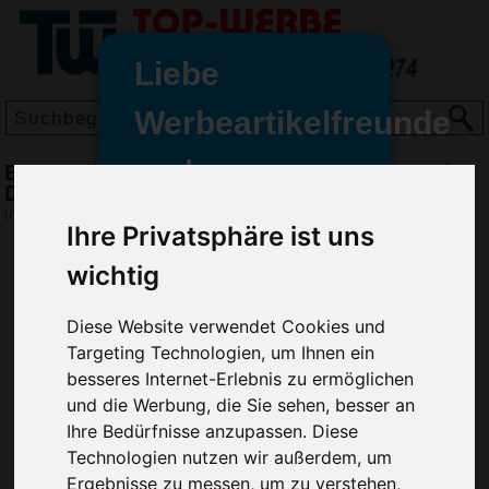
Liebe
Werbeartikelfreunde
und -
BIC Media Clic Grip Druckbleistift, Frosted-
wir sind wieder für Sie da
Dunkelgrün
freundinnen,
(Art.-Nr.:
BG2964-252
)
Ihre Privatsphäre ist uns
Seit dem 11. Januar 2022 haben
wichtig
wir unsere aktiven Geschäfte an
die Firma Advertika übergeben.
Diese Website verwendet Cookies und
Ab sofort können Sie sich bei
Targeting Technologien, um Ihnen ein
Anfragen und Bestellungen
besseres Internet-Erlebnis zu ermöglichen
vertrauensvoll an Ihre neuen
und die Werbung, die Sie sehen, besser an
Werbemittel-Experten Christian
Ihre Bedürfnisse anzupassen. Diese
Walter und Nico Vieira wenden.
Technologien nutzen wir außerdem, um
Ergebnisse zu messen, um zu verstehen,