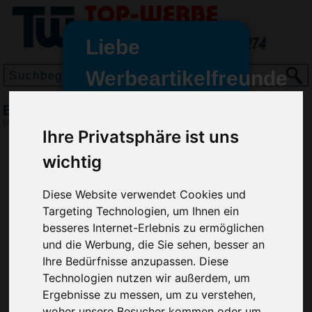
Liebe
Werbeartikelfreunde
und -
BIC Matic mechanical druckbleistift, Weiß
wir sind wieder für Sie da
(Art.-Nr.:
BG2995-002
)
Ihre Privatsphäre ist uns
freundinnen,
wichtig
Seit dem 11. Januar 2022 haben
wir unsere aktiven Geschäfte an
die Firma Advertika übergeben.
Diese Website verwendet Cookies und
Targeting Technologien, um Ihnen ein
Ab sofort können Sie sich bei
besseres Internet-Erlebnis zu ermöglichen
Anfragen und Bestellungen
und die Werbung, die Sie sehen, besser an
vertrauensvoll an Ihre neuen
Ihre Bedürfnisse anzupassen. Diese
Werbemittel-Experten Christian
Technologien nutzen wir außerdem, um
Walter und Nico Vieira wenden.
Ergebnisse zu messen, um zu verstehen,
woher unsere Besucher kommen oder um