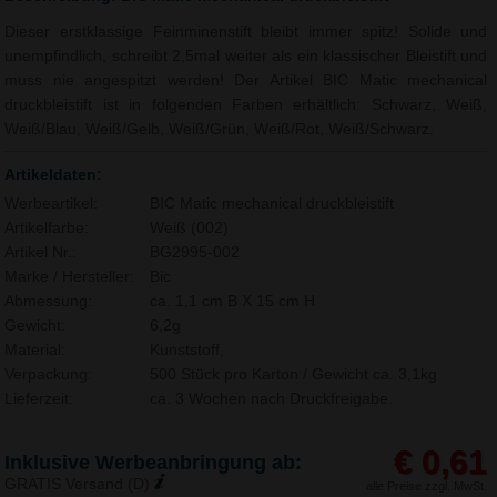
Dieser erstklassige Feinminenstift bleibt immer spitz! Solide und
unempfindlich, schreibt 2,5mal weiter als ein klassischer Bleistift und
muss nie angespitzt werden! Der Artikel BIC Matic mechanical
druckbleistift ist in folgenden Farben erhältlich: Schwarz, Weiß,
Weiß/Blau, Weiß/Gelb, Weiß/Grün, Weiß/Rot, Weiß/Schwarz.
Artikeldaten:
Werbeartikel:
BIC Matic mechanical druckbleistift
Artikelfarbe:
Weiß (002)
Artikel Nr.:
BG2995-002
Marke / Hersteller:
Bic
Abmessung:
ca. 1,1 cm B X 15 cm H
Gewicht:
6,2g
Material:
Kunststoff,
Verpackung:
500 Stück pro Karton / Gewicht ca. 3,1kg
Lieferzeit:
ca. 3 Wochen nach Druckfreigabe.
€ 0,61
Inklusive Werbeanbringung ab:
GRATIS Versand (D)
alle Preise zzgl. MwSt.