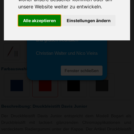
Sie erreichen sie von Montag bis
unsere Website weiter zu entwickeln.
Freitag zwischen 8 und 18 Uhr
unter 0611 94 585 2749 oder
info@advertika.de.
Alle akzeptieren
Einstellungen ändern
Wir freuen uns auf Ihre Anfrage
und grüßen freundlich
Christian Walter und Nico Vieira
Farbauswahl: Druckbleistift Davis Junior
Fenster schließen
Beschreibung: Druckbleistift Davis Junior
Der Druckbleistift Davis Junior entspricht dem Modell Bogart als
Druckbleistift mit lackiert glänzenden Chromapplikationen und
verdecktem Radiergummi unter der Kappe. Der Artikel Druckbleistift