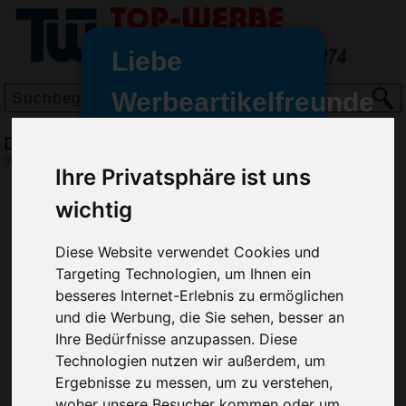
Liebe
Werbeartikelfreunde
und -
Druckbleistift Davis Junior, Rot
wir sind wieder für Sie da
(Art.-Nr.:
GE2486-008
)
Ihre Privatsphäre ist uns
freundinnen,
wichtig
Seit dem 11. Januar 2022 haben
wir unsere aktiven Geschäfte an
die Firma Advertika übergeben.
Diese Website verwendet Cookies und
Targeting Technologien, um Ihnen ein
Ab sofort können Sie sich bei
besseres Internet-Erlebnis zu ermöglichen
Anfragen und Bestellungen
und die Werbung, die Sie sehen, besser an
vertrauensvoll an Ihre neuen
Ihre Bedürfnisse anzupassen. Diese
Werbemittel-Experten Christian
Technologien nutzen wir außerdem, um
Walter und Nico Vieira wenden.
Ergebnisse zu messen, um zu verstehen,
woher unsere Besucher kommen oder um