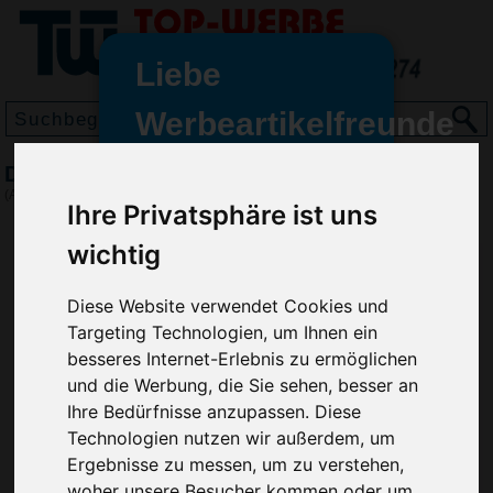
Liebe
Werbeartikelfreunde
und -
Druckbleistift Davis Junior, Schwarz
wir sind wieder für Sie da
(Art.-Nr.:
GE2486-001
)
Ihre Privatsphäre ist uns
freundinnen,
wichtig
Seit dem 11. Januar 2022 haben
wir unsere aktiven Geschäfte an
die Firma Advertika übergeben.
Diese Website verwendet Cookies und
Targeting Technologien, um Ihnen ein
Ab sofort können Sie sich bei
besseres Internet-Erlebnis zu ermöglichen
Anfragen und Bestellungen
und die Werbung, die Sie sehen, besser an
vertrauensvoll an Ihre neuen
Ihre Bedürfnisse anzupassen. Diese
Werbemittel-Experten Christian
Technologien nutzen wir außerdem, um
Walter und Nico Vieira wenden.
Ergebnisse zu messen, um zu verstehen,
woher unsere Besucher kommen oder um