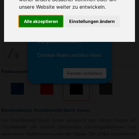
Sie erreichen sie von Montag bis
unsere Website weiter zu entwickeln.
Freitag zwischen 8 und 18 Uhr
unter 0611 94 585 2749 oder
info@advertika.de.
Alle akzeptieren
Einstellungen ändern
Wir freuen uns auf Ihre Anfrage
und grüßen freundlich
Christian Walter und Nico Vieira
Farbauswahl: Druckbleistift Davis Junior
Fenster schließen
Beschreibung: Druckbleistift Davis Junior
Der Druckbleistift Davis Junior entspricht dem Modell Bogart als
Druckbleistift mit lackiert glänzenden Chromapplikationen und
verdecktem Radiergummi unter der Kappe. Der Artikel Druckbleistift