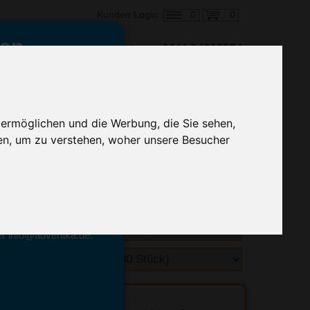
0
0
Kunden Login
en,
€ 1,92
ringung ab:
alle Preise zzgl. MwSt.
 ermöglichen und die Werbung, die Sie sehen,
en, um zu verstehen, woher unsere Besucher
hnelle Preiskalkulation
geben.
emittel-Experten
r info@advertika.de.
ebot