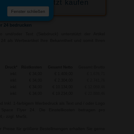
Jetzt kaufen
 die
Fenster schließen
liste
r 24 bedrucken
 und/oder Text (Siebdruck) unterstützt der Artikel
24 als Werbeartikel Ihre Bekanntheit und somit Ihren
Druck*
Rüstkosten
Gesamt Netto
Gesamt Brutto
inkl.
€ 34,00
€ 1.409,00
€ 1.676,71
inkl.
€ 34,00
€ 2.304,00
€ 2.741,76
inkl.
€ 34,00
€ 10.134,00
€ 12.059,46
inkl.
€ 34,00
€ 19.234,00
€ 22.888,46
nd Inkl. 1-farbigem Werbedruck als Text und / oder Logo
 Space Flyer 24. Die Einstellkosten betragen pro
4,- zzgl. MwSt.
r Preise für größere Bestellmengen erhalten Sie gerne