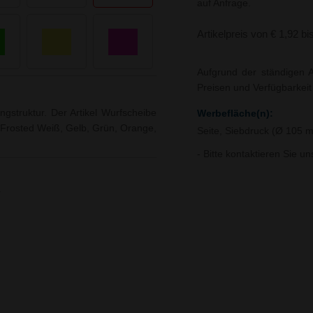
auf Anfrage.
Artikelpreis von € 1,92 bi
Aufgrund der ständigen A
Preisen und Verfügbarkei
gstruktur. Der Artikel Wurfscheibe
Werbefläche(n):
u, Frosted Weiß, Gelb, Grün, Orange,
Seite, Siebdruck (Ø 105
- Bitte kontaktieren Sie u
4