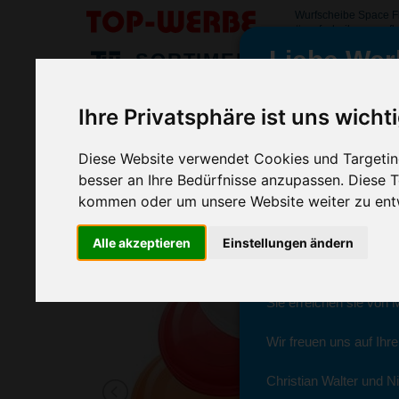
Wurfscheibe Space F
#wurfscheibespacefl
Liebe Wer
SORTIMENT
>
>
>
Startseite
Sport & Freizeitartikel
Frisbee
Wurfscheibe 
Ihre Privatsphäre ist uns wicht
Wurfscheibe Space Flyer 24, Rot
wir sind wieder f
(Art.-Nr.:
EL3178-008
)
Diese Website verwendet Cookies und Targeting
besser an Ihre Bedürfnisse anzupassen. Diese
kommen oder um unsere Website weiter zu ent
Seit dem 11. Januar 2
Alle akzeptieren
Einstellungen ändern
Ab sofort können Sie s
Christian Walter und N
Sie erreichen sie von 
Wir freuen uns auf Ihr
Christian Walter und Ni