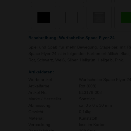
Beschreibung: Wurfscheibe Space Flyer 24
Spiel und Spaß für mehr Bewegung. Stapelbar, mit Rin
Space Flyer 24 ist in folgenden Farben erhältlich: Bla
Rot, Schwarz, Weiß, Silber, Hellgrün, Hellgelb, Pink.
Artikeldaten:
Werbeartikel:
Wurfscheibe Space Flyer 2
Artikelfarbe:
Rot (008)
Artikel Nr.:
EL3178-008
Marke / Hersteller:
Sonstige
Abmessung:
ca. 0 x 0 x 30 mm
Gewicht:
0,14kg
Material:
Kunststoff,
Verpackung:
lose im Karton