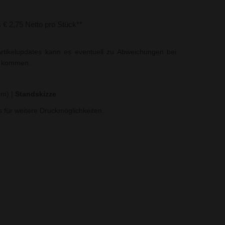
s € 2,75 Netto pro Stück**
rtikelupdates kann es eventuell zu Abweichungen bei
t kommen.
 mm)
|
Standskizze
ns für weitere Druckmöglichkeiten.