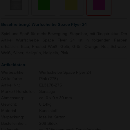
Beschreibung: Wurfscheibe Space Flyer 24
Spiel und Spaß für mehr Bewegung. Stapelbar, mit Ringstruktur. Der
Artikel Wurfscheibe Space Flyer 24 ist in folgenden Farben
erhältlich: Blau, Frosted Weiß, Gelb, Grün, Orange, Rot, Schwarz,
Weiß, Silber, Hellgrün, Hellgelb, Pink.
Artikeldaten:
Werbeartikel:
Wurfscheibe Space Flyer 24
Artikelfarbe:
Pink (275)
Artikel Nr.:
EL3178-275
Marke / Hersteller:
Sonstige
Abmessung:
ca. 0 x 0 x 30 mm
Gewicht:
0,14kg
Material:
Kunststoff,
Verpackung:
lose im Karton
Bestelleinheit:
208 Stück
Lieferzeit:
ca. 3 Wochen nach Druckfreigabe.