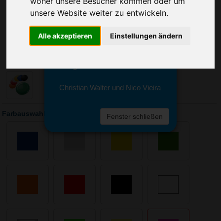
woher unsere Besucher kommen oder um
Sie erreichen sie von Montag bis
Freitag zwischen 8 und 18 Uhr
unsere Website weiter zu entwickeln.
unter 0611 94 585 2749 oder
info@advertika.de.
Alle akzeptieren
Einstellungen ändern
Wir freuen uns auf Ihre Anfrage
und grüßen freundlich
Christian Walter und Nico Vieira
Farbauswahl: Wurfscheibe Space Flyer 24
Fenster schließen