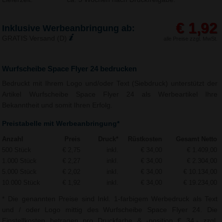
€ 1,92
Inklusive Werbeanbringung ab:
GRATIS Versand (D)
alle Preise zzgl. MwSt.
Wurfscheibe Space Flyer 24 bedrucken
Bedruckt mit Ihrem Logo und/oder Text (Siebdruck) unterstützt der
Artikel Wurfscheibe Space Flyer 24 als Werbeartikel Ihre
Bekanntheit und somit Ihren Erfolg.
Preistabelle mit Werbeanbringung*
Anzahl
Preis
Druck*
Rüstkosten
Gesamt Netto
500 Stück
€ 2,75
inkl.
€ 34,00
€ 1.409,00
1.000 Stück
€ 2,27
inkl.
€ 34,00
€ 2.304,00
5.000 Stück
€ 2,02
inkl.
€ 34,00
€ 10.134,00
10.000 Stück
€ 1,92
inkl.
€ 34,00
€ 19.234,00
* Die genannten Preise sind Inkl. 1-farbigem Werbedruck als Text
und / oder Logo mittig des Wurfscheibe Space Flyer 24. Die
Einstellkosten betragen pro Druckfarbe & -position € 34,- zzgl.