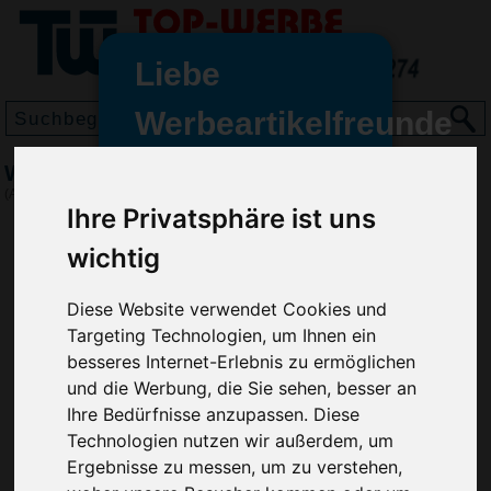
Liebe
Werbeartikelfreunde
und -
Wurfscheibe Space Flyer 24, Pink
wir sind wieder für Sie da
(Art.-Nr.:
EL3178-275
)
Ihre Privatsphäre ist uns
freundinnen,
wichtig
Seit dem 11. Januar 2022 haben
wir unsere aktiven Geschäfte an
die Firma Advertika übergeben.
Diese Website verwendet Cookies und
Targeting Technologien, um Ihnen ein
Ab sofort können Sie sich bei
besseres Internet-Erlebnis zu ermöglichen
Anfragen und Bestellungen
und die Werbung, die Sie sehen, besser an
vertrauensvoll an Ihre neuen
Ihre Bedürfnisse anzupassen. Diese
Werbemittel-Experten Christian
Technologien nutzen wir außerdem, um
Walter und Nico Vieira wenden.
Ergebnisse zu messen, um zu verstehen,