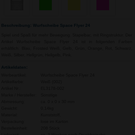
Beschreibung: Wurfscheibe Space Flyer 24
Spiel und Spaß für mehr Bewegung. Stapelbar, mit Ringstruktur. Der
Artikel Wurfscheibe Space Flyer 24 ist in folgenden Farben
erhältlich: Blau, Frosted Weiß, Gelb, Grün, Orange, Rot, Schwarz,
Weiß, Silber, Hellgrün, Hellgelb, Pink.
Artikeldaten:
Werbeartikel:
Wurfscheibe Space Flyer 24
Artikelfarbe:
Weiß (002)
Artikel Nr.:
EL3178-002
Marke / Hersteller:
Sonstige
Abmessung:
ca. 0 x 0 x 30 mm
Gewicht:
0,14kg
Material:
Kunststoff,
Verpackung:
lose im Karton
Bestelleinheit:
208 Stück
Lieferzeit:
ca. 3 Wochen nach Druckfreigabe.