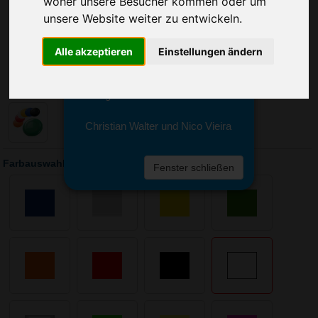
woher unsere Besucher kommen oder um
Sie erreichen sie von Montag bis
Freitag zwischen 8 und 18 Uhr
unsere Website weiter zu entwickeln.
unter 0611 94 585 2749 oder
info@advertika.de.
Alle akzeptieren
Einstellungen ändern
Wir freuen uns auf Ihre Anfrage
und grüßen freundlich
Christian Walter und Nico Vieira
Farbauswahl: Wurfscheibe Space Flyer 24
Fenster schließen