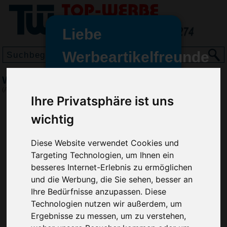
Liebe
Werbeartikelfreunde
und -
Wurfscheibe Space Flyer 24, Weiß
wir sind wieder für Sie da
(Art.-Nr.:
EL3178-002
)
Ihre Privatsphäre ist uns
freundinnen,
wichtig
Seit dem 11. Januar 2022 haben
wir unsere aktiven Geschäfte an
die Firma Advertika übergeben.
Diese Website verwendet Cookies und
Targeting Technologien, um Ihnen ein
Ab sofort können Sie sich bei
besseres Internet-Erlebnis zu ermöglichen
Anfragen und Bestellungen
und die Werbung, die Sie sehen, besser an
vertrauensvoll an Ihre neuen
Ihre Bedürfnisse anzupassen. Diese
Werbemittel-Experten Christian
Technologien nutzen wir außerdem, um
Walter und Nico Vieira wenden.
Ergebnisse zu messen, um zu verstehen,