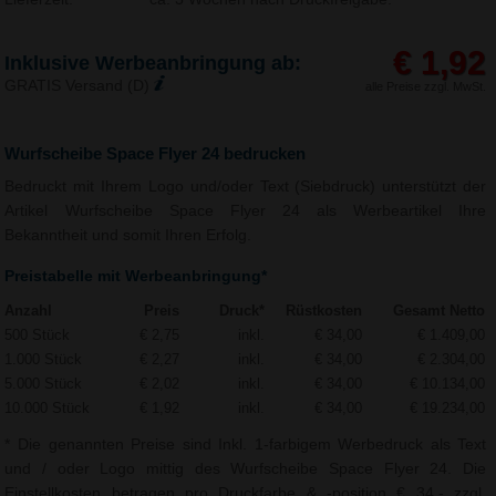
€ 1,92
Inklusive Werbeanbringung ab:
GRATIS Versand (D)
alle Preise zzgl. MwSt.
Wurfscheibe Space Flyer 24 bedrucken
Bedruckt mit Ihrem Logo und/oder Text (Siebdruck) unterstützt der
Artikel Wurfscheibe Space Flyer 24 als Werbeartikel Ihre
Bekanntheit und somit Ihren Erfolg.
Preistabelle mit Werbeanbringung*
Anzahl
Preis
Druck*
Rüstkosten
Gesamt Netto
500 Stück
€ 2,75
inkl.
€ 34,00
€ 1.409,00
1.000 Stück
€ 2,27
inkl.
€ 34,00
€ 2.304,00
5.000 Stück
€ 2,02
inkl.
€ 34,00
€ 10.134,00
10.000 Stück
€ 1,92
inkl.
€ 34,00
€ 19.234,00
* Die genannten Preise sind Inkl. 1-farbigem Werbedruck als Text
und / oder Logo mittig des Wurfscheibe Space Flyer 24. Die
Einstellkosten betragen pro Druckfarbe & -position € 34,- zzgl.