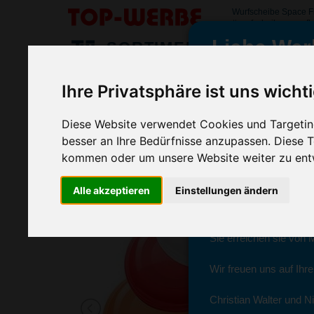
Wurfscheibe Space F
#wurfscheibespacefl
Liebe Wer
SORTIMENT
>
>
>
Startseite
Sport & Freizeitartikel
Frisbee
Wurfscheibe
Ihre Privatsphäre ist uns wicht
Wurfscheibe Space Flyer 24
wir sind wieder f
(Art.-Nr.:
EL3178
)
Diese Website verwendet Cookies und Targeting
besser an Ihre Bedürfnisse anzupassen. Diese
kommen oder um unsere Website weiter zu ent
Seit dem 11. Januar 2
Alle akzeptieren
Einstellungen ändern
Ab sofort können Sie s
Christian Walter und N
Sie erreichen sie von 
Wir freuen uns auf Ihr
Christian Walter und Ni