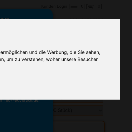
0
0
Kunden Login
en,
€ 1,92
ringung ab:
 ermöglichen und die Werbung, die Sie sehen,
alle Preise zzgl. MwSt.
en, um zu verstehen, woher unsere Besucher
hnelle Preiskalkulation
geben.
emittel-Experten
r info@advertika.de.
ebot