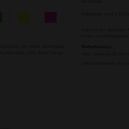
auf Anfrage.
Artikelpreis von € 1,92 bi
Aufgrund der ständigen A
Preisen und Verfügbarkei
gstruktur. Der Artikel Wurfscheibe
Werbefläche(n):
u, Frosted Weiß, Gelb, Grün, Orange,
Seite, Siebdruck (Ø 105
- Bitte kontaktieren Sie u
4