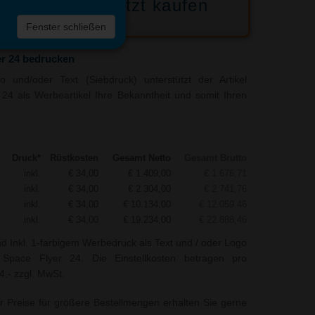
Jetzt kaufen
 die
Fenster schließen
liste
r 24 bedrucken
 und/oder Text (Siebdruck) unterstützt der Artikel
24 als Werbeartikel Ihre Bekanntheit und somit Ihren
Druck*
Rüstkosten
Gesamt Netto
Gesamt Brutto
inkl.
€ 34,00
€ 1.409,00
€ 1.676,71
inkl.
€ 34,00
€ 2.304,00
€ 2.741,76
inkl.
€ 34,00
€ 10.134,00
€ 12.059,46
inkl.
€ 34,00
€ 19.234,00
€ 22.888,46
nd Inkl. 1-farbigem Werbedruck als Text und / oder Logo
 Space Flyer 24. Die Einstellkosten betragen pro
4,- zzgl. MwSt.
r Preise für größere Bestellmengen erhalten Sie gerne