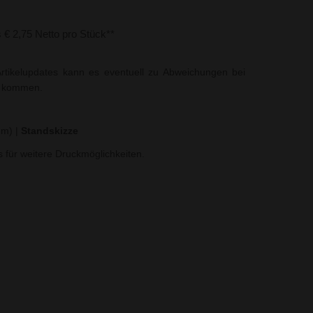
s € 2,75 Netto pro Stück**
rtikelupdates kann es eventuell zu Abweichungen bei
t kommen.
 mm)
|
Standskizze
ns für weitere Druckmöglichkeiten.