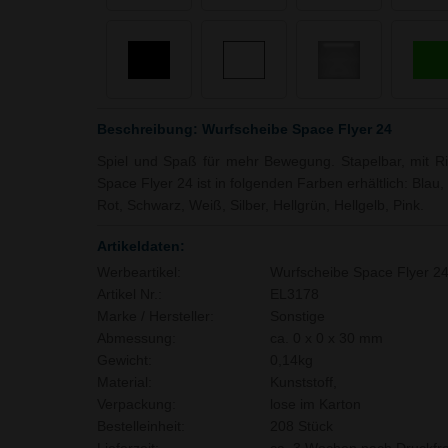
Beschreibung: Wurfscheibe Space Flyer 24
Spiel und Spaß für mehr Bewegung. Stapelbar, mit Rin
Space Flyer 24 ist in folgenden Farben erhältlich: Bla
Rot, Schwarz, Weiß, Silber, Hellgrün, Hellgelb, Pink.
Artikeldaten:
Werbeartikel:
Wurfscheibe Space Flyer 2
Artikel Nr.:
EL3178
Marke / Hersteller:
Sonstige
Abmessung:
ca. 0 x 0 x 30 mm
Gewicht:
0,14kg
Material:
Kunststoff,
Verpackung:
lose im Karton
Bestelleinheit:
208 Stück