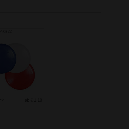
Maxi 22
uck
ab € 1.18