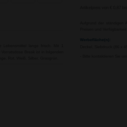
Artikelpreis von € 0,87 bi
Aufgrund der ständigen A
Preisen und Verfügbarkei
Werbefläche(n):
e Lebensmittel lange frisch. Mit 1
Deckel, Siebdruck (86 x 
l Vorratsdose Break ist in folgenden
- Bitte kontaktieren Sie u
nge, Rot, Weiß, Silber, Grasgrün.