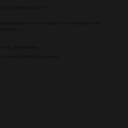
s € 1,33 Netto pro Stück**
rtikelupdates kann es eventuell zu Abweichungen bei
t kommen.
45 mm)
|
Standskizze
ns für weitere Druckmöglichkeiten.