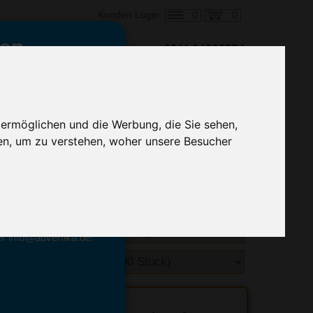
0
0
Kunden Login
en,
€ 0,87
ringung ab:
alle Preise zzgl. MwSt.
 ermöglichen und die Werbung, die Sie sehen,
en, um zu verstehen, woher unsere Besucher
hnelle Preiskalkulation
geben.
emittel-Experten
r info@advertika.de.
ebot