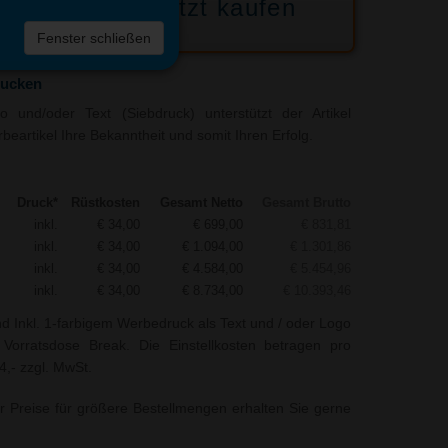
Jetzt kaufen
 die
Fenster schließen
liste
rucken
 und/oder Text (Siebdruck) unterstützt der Artikel
eartikel Ihre Bekanntheit und somit Ihren Erfolg.
Druck*
Rüstkosten
Gesamt Netto
Gesamt Brutto
inkl.
€ 34,00
€ 699,00
€ 831,81
inkl.
€ 34,00
€ 1.094,00
€ 1.301,86
inkl.
€ 34,00
€ 4.584,00
€ 5.454,96
inkl.
€ 34,00
€ 8.734,00
€ 10.393,46
nd Inkl. 1-farbigem Werbedruck als Text und / oder Logo
orratsdose Break. Die Einstellkosten betragen pro
4,- zzgl. MwSt.
r Preise für größere Bestellmengen erhalten Sie gerne