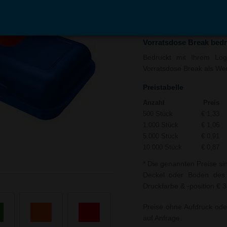
In den
Auf
Warenkorb
Merk
Vorratsdose Break bed
Bedruckt mit Ihrem Logo
Vorratsdose Break als Werb
Preistabelle
Anzahl
Preis
500 Stück
€ 1,33
1.000 Stück
€ 1,06
5.000 Stück
€ 0,91
10.000 Stück
€ 0,87
* Die genannten Preise si
Deckel oder Boden des V
Druckfarbe & -position € 3
Preise ohne Aufdruck ode
auf Anfrage.