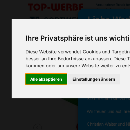
Vorratsdose Break b
#vorratsdosebreak
Liebe Wer
SORTIMENT
>
>
>
Startseite
Sport & Freizeitartikel
Picknickzubehör
Vor
Ihre Privatsphäre ist uns wicht
Vorratsdose Break, Gelb
wir sind wieder f
(Art.-Nr.:
EL3754-006
)
Diese Website verwendet Cookies und Targeting
besser an Ihre Bedürfnisse anzupassen. Diese
kommen oder um unsere Website weiter zu ent
Seit dem 11. Januar 2
Alle akzeptieren
Einstellungen ändern
Ab sofort können Sie s
Christian Walter und N
Sie erreichen sie von 
Wir freuen uns auf Ihr
Christian Walter und Ni