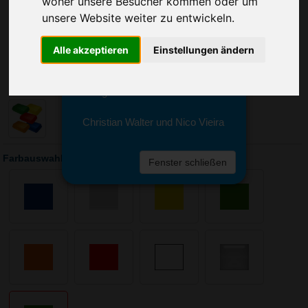
woher unsere Besucher kommen oder um
Sie erreichen sie von Montag bis
Freitag zwischen 8 und 18 Uhr
unsere Website weiter zu entwickeln.
unter 0611 94 585 2749 oder
info@advertika.de.
Alle akzeptieren
Einstellungen ändern
Wir freuen uns auf Ihre Anfrage
und grüßen freundlich
Christian Walter und Nico Vieira
Farbauswahl: Vorratsdose Break
Fenster schließen