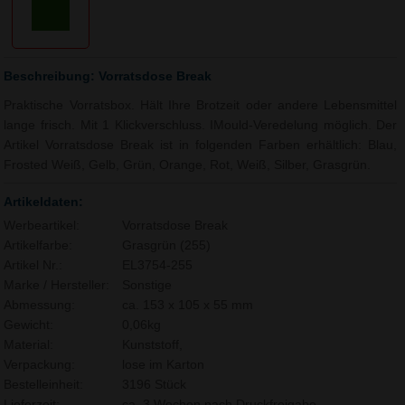
Beschreibung: Vorratsdose Break
Praktische Vorratsbox. Hält Ihre Brotzeit oder andere Lebensmittel
lange frisch. Mit 1 Klickverschluss. IMould-Veredelung möglich. Der
Artikel Vorratsdose Break ist in folgenden Farben erhältlich: Blau,
Frosted Weiß, Gelb, Grün, Orange, Rot, Weiß, Silber, Grasgrün.
Artikeldaten:
Werbeartikel:
Vorratsdose Break
Artikelfarbe:
Grasgrün (255)
Artikel Nr.:
EL3754-255
Marke / Hersteller:
Sonstige
Abmessung:
ca. 153 x 105 x 55 mm
Gewicht:
0,06kg
Material:
Kunststoff,
Verpackung:
lose im Karton
Bestelleinheit:
3196 Stück
Lieferzeit:
ca. 3 Wochen nach Druckfreigabe.