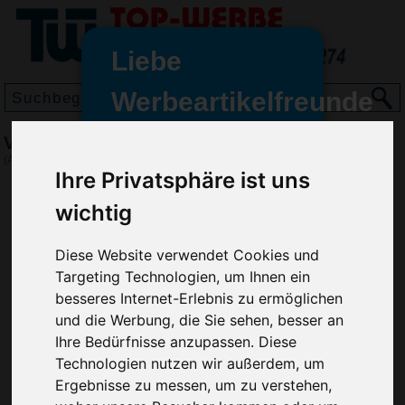
Liebe
Werbeartikelfreunde
und -
Vorratsdose Break, Grasgrün
wir sind wieder für Sie da
(Art.-Nr.:
EL3754-255
)
Ihre Privatsphäre ist uns
freundinnen,
wichtig
Seit dem 11. Januar 2022 haben
wir unsere aktiven Geschäfte an
die Firma Advertika übergeben.
Diese Website verwendet Cookies und
Targeting Technologien, um Ihnen ein
Ab sofort können Sie sich bei
besseres Internet-Erlebnis zu ermöglichen
Anfragen und Bestellungen
und die Werbung, die Sie sehen, besser an
vertrauensvoll an Ihre neuen
Ihre Bedürfnisse anzupassen. Diese
Werbemittel-Experten Christian
Technologien nutzen wir außerdem, um
Walter und Nico Vieira wenden.
Ergebnisse zu messen, um zu verstehen,