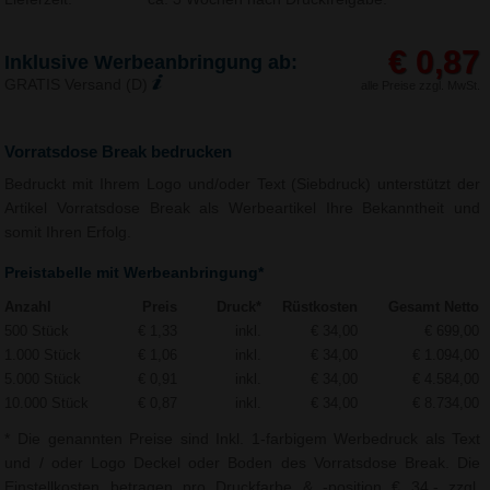
€ 0,87
Inklusive Werbeanbringung ab:
GRATIS Versand (D)
alle Preise zzgl. MwSt.
Vorratsdose Break bedrucken
Bedruckt mit Ihrem Logo und/oder Text (Siebdruck) unterstützt der
Artikel Vorratsdose Break als Werbeartikel Ihre Bekanntheit und
somit Ihren Erfolg.
Preistabelle mit Werbeanbringung*
Anzahl
Preis
Druck*
Rüstkosten
Gesamt Netto
500 Stück
€ 1,33
inkl.
€ 34,00
€ 699,00
1.000 Stück
€ 1,06
inkl.
€ 34,00
€ 1.094,00
5.000 Stück
€ 0,91
inkl.
€ 34,00
€ 4.584,00
10.000 Stück
€ 0,87
inkl.
€ 34,00
€ 8.734,00
* Die genannten Preise sind Inkl. 1-farbigem Werbedruck als Text
und / oder Logo Deckel oder Boden des Vorratsdose Break. Die
Einstellkosten betragen pro Druckfarbe & -position € 34,- zzgl.