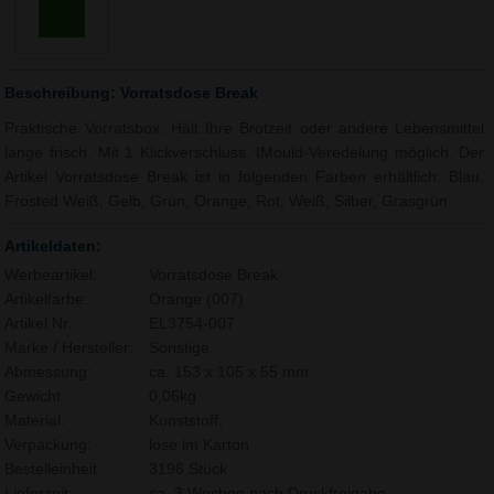
Beschreibung: Vorratsdose Break
Praktische Vorratsbox. Hält Ihre Brotzeit oder andere Lebensmittel
lange frisch. Mit 1 Klickverschluss. IMould-Veredelung möglich. Der
Artikel Vorratsdose Break ist in folgenden Farben erhältlich: Blau,
Frosted Weiß, Gelb, Grün, Orange, Rot, Weiß, Silber, Grasgrün.
Artikeldaten:
Werbeartikel:
Vorratsdose Break
Artikelfarbe:
Orange (007)
Artikel Nr.:
EL3754-007
Marke / Hersteller:
Sonstige
Abmessung:
ca. 153 x 105 x 55 mm
Gewicht:
0,06kg
Material:
Kunststoff,
Verpackung:
lose im Karton
Bestelleinheit:
3196 Stück
Lieferzeit:
ca. 3 Wochen nach Druckfreigabe.