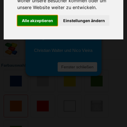
woher unsere Besucher kommen oder um
Sie erreichen sie von Montag bis
Freitag zwischen 8 und 18 Uhr
unsere Website weiter zu entwickeln.
unter 0611 94 585 2749 oder
info@advertika.de.
Alle akzeptieren
Einstellungen ändern
Wir freuen uns auf Ihre Anfrage
und grüßen freundlich
Christian Walter und Nico Vieira
Farbauswahl: Vorratsdose Break
Fenster schließen