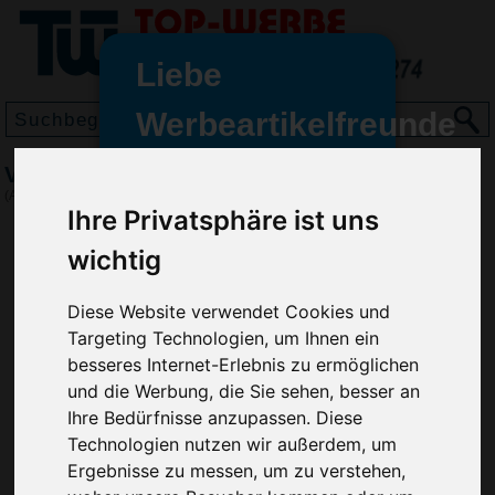
Liebe
Werbeartikelfreunde
und -
Vorratsdose Break, Orange
wir sind wieder für Sie da
(Art.-Nr.:
EL3754-007
)
Ihre Privatsphäre ist uns
freundinnen,
wichtig
Seit dem 11. Januar 2022 haben
wir unsere aktiven Geschäfte an
die Firma Advertika übergeben.
Diese Website verwendet Cookies und
Targeting Technologien, um Ihnen ein
Ab sofort können Sie sich bei
besseres Internet-Erlebnis zu ermöglichen
Anfragen und Bestellungen
und die Werbung, die Sie sehen, besser an
vertrauensvoll an Ihre neuen
Ihre Bedürfnisse anzupassen. Diese
Werbemittel-Experten Christian
Technologien nutzen wir außerdem, um
Walter und Nico Vieira wenden.
Ergebnisse zu messen, um zu verstehen,