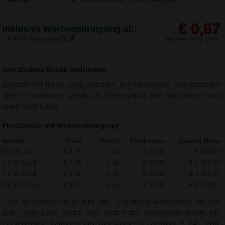
€ 0,87
Inklusive Werbeanbringung ab:
GRATIS Versand (D)
alle Preise zzgl. MwSt.
Vorratsdose Break bedrucken
Bedruckt mit Ihrem Logo und/oder Text (Siebdruck) unterstützt der
Artikel Vorratsdose Break als Werbeartikel Ihre Bekanntheit und
somit Ihren Erfolg.
Preistabelle mit Werbeanbringung*
Anzahl
Preis
Druck*
Rüstkosten
Gesamt Netto
500 Stück
€ 1,33
inkl.
€ 34,00
€ 699,00
1.000 Stück
€ 1,06
inkl.
€ 34,00
€ 1.094,00
5.000 Stück
€ 0,91
inkl.
€ 34,00
€ 4.584,00
10.000 Stück
€ 0,87
inkl.
€ 34,00
€ 8.734,00
* Die genannten Preise sind Inkl. 1-farbigem Werbedruck als Text
und / oder Logo Deckel oder Boden des Vorratsdose Break. Die
Einstellkosten betragen pro Druckfarbe & -position € 34,- zzgl.