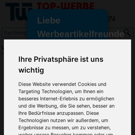
Liebe
Werbeartikelfreunde
und -
Vorratsdose Arena, Grün
wir sind wieder für Sie da
(Art.-Nr.:
EL3671-004
)
Ihre Privatsphäre ist uns
freundinnen,
wichtig
Seit dem 11. Januar 2022 haben
wir unsere aktiven Geschäfte an
die Firma Advertika übergeben.
Diese Website verwendet Cookies und
Targeting Technologien, um Ihnen ein
Ab sofort können Sie sich bei
besseres Internet-Erlebnis zu ermöglichen
Anfragen und Bestellungen
und die Werbung, die Sie sehen, besser an
vertrauensvoll an Ihre neuen
Ihre Bedürfnisse anzupassen. Diese
Werbemittel-Experten Christian
Technologien nutzen wir außerdem, um
Walter und Nico Vieira wenden.
Ergebnisse zu messen, um zu verstehen,
woher unsere Besucher kommen oder um