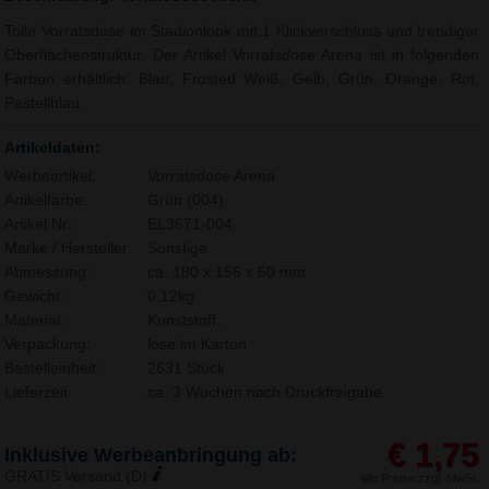
Tolle Vorratsdose im Stadionlook mit 1 Klickverschluss und trendiger
Oberflächenstruktur. Der Artikel Vorratsdose Arena ist in folgenden
Farben erhältlich: Blau, Frosted Weiß, Gelb, Grün, Orange, Rot,
Pastellblau.
Artikeldaten:
Werbeartikel:
Vorratsdose Arena
Artikelfarbe:
Grün (004)
Artikel Nr.:
EL3671-004
Marke / Hersteller:
Sonstige
Abmessung:
ca. 180 x 156 x 50 mm
Gewicht:
0,12kg
Material:
Kunststoff,
Verpackung:
lose im Karton
Bestelleinheit:
2631 Stück
Lieferzeit:
ca. 3 Wochen nach Druckfreigabe.
€ 1,75
Inklusive Werbeanbringung ab:
GRATIS Versand (D)
alle Preise zzgl. MwSt.