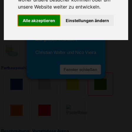
Sie erreichen sie von Montag bis
unsere Website weiter zu entwickeln.
Freitag zwischen 8 und 18 Uhr
unter 0611 94 585 2749 oder
info@advertika.de.
Alle akzeptieren
Einstellungen ändern
Wir freuen uns auf Ihre Anfrage
und grüßen freundlich
Christian Walter und Nico Vieira
Farbauswahl: Vorratsdose Arena
Fenster schließen
Beschreibung: Vorratsdose Arena