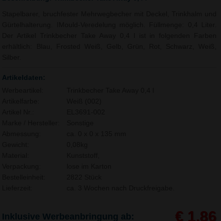
Stapelbarer, bruchfester Mehrwegbecher mit Deckel, Trinkhalm und
Gürtelhalterung. IMould-Veredelung möglich. Füllmenge: 0,4 Liter.
Der Artikel Trinkbecher Take Away 0,4 l ist in folgenden Farben
erhältlich: Blau, Frosted Weiß, Gelb, Grün, Rot, Schwarz, Weiß,
Silber.
Artikeldaten:
Werbeartikel:
Trinkbecher Take Away 0,4 l
Artikelfarbe:
Weiß (002)
Artikel Nr.:
EL3691-002
Marke / Hersteller:
Sonstige
Abmessung:
ca. 0 x 0 x 135 mm
Gewicht:
0,08kg
Material:
Kunststoff,
Verpackung:
lose im Karton
Bestelleinheit:
2822 Stück
Lieferzeit:
ca. 3 Wochen nach Druckfreigabe.
€ 1,86
Inklusive Werbeanbringung ab: