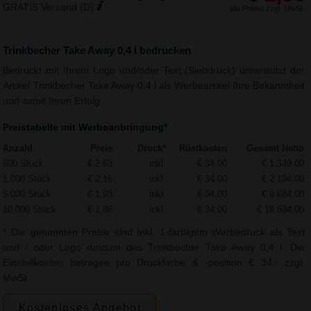
GRATIS Versand (D)
alle Preise zzgl. MwSt.
Trinkbecher Take Away 0,4 l bedrucken
Bedruckt mit Ihrem Logo und/oder Text (Siebdruck) unterstützt der
Artikel Trinkbecher Take Away 0,4 l als Werbeartikel Ihre Bekanntheit
und somit Ihren Erfolg.
Preistabelle mit Werbeanbringung*
Anzahl
Preis
Druck*
Rüstkosten
Gesamt Netto
500 Stück
€ 2,63
inkl.
€ 34,00
€ 1.349,00
1.000 Stück
€ 2,16
inkl.
€ 34,00
€ 2.194,00
5.000 Stück
€ 1,93
inkl.
€ 34,00
€ 9.684,00
10.000 Stück
€ 1,86
inkl.
€ 34,00
€ 18.634,00
* Die genannten Preise sind Inkl. 1-farbigem Werbedruck als Text
und / oder Logo rundum des Trinkbecher Take Away 0,4 l. Die
Einstellkosten betragen pro Druckfarbe & -position € 34,- zzgl.
MwSt.
Kostenloses Angebot