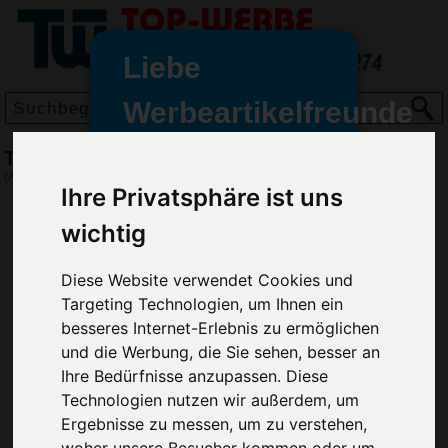
Liebe
Werbeartikelfreunde
und -
Trinkbecher Take Away 0,4 l, Weiß
wir sind wieder für Sie da
(Art.-Nr.:
EL3691-002
)
Ihre Privatsphäre ist uns
freundinnen,
wichtig
Seit dem 11. Januar 2022 haben
wir unsere aktiven Geschäfte an
die Firma Advertika übergeben.
Diese Website verwendet Cookies und
Targeting Technologien, um Ihnen ein
Ab sofort können Sie sich bei
besseres Internet-Erlebnis zu ermöglichen
Anfragen und Bestellungen
und die Werbung, die Sie sehen, besser an
vertrauensvoll an Ihre neuen
Ihre Bedürfnisse anzupassen. Diese
Werbemittel-Experten Christian
Technologien nutzen wir außerdem, um
Walter und Nico Vieira wenden.
Ergebnisse zu messen, um zu verstehen,