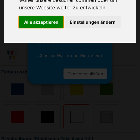
woher unsere Besucher kommen oder um
Sie erreichen sie von Montag bis
unsere Website weiter zu entwickeln.
Freitag zwischen 8 und 18 Uhr
unter 0611 94 585 2749 oder
info@advertika.de.
Alle akzeptieren
Einstellungen ändern
Wir freuen uns auf Ihre Anfrage
und grüßen freundlich
Christian Walter und Nico Vieira
Farbauswahl: Trinkbecher Take Away 0,4 l
Fenster schließen
Beschreibung: Trinkbecher Take Away 0,4 l