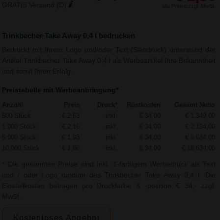
GRATIS Versand (D)
alle Preise zzgl. MwSt.
Trinkbecher Take Away 0,4 l bedrucken
Bedruckt mit Ihrem Logo und/oder Text (Siebdruck) unterstützt der
Artikel Trinkbecher Take Away 0,4 l als Werbeartikel Ihre Bekanntheit
und somit Ihren Erfolg.
Preistabelle mit Werbeanbringung*
Anzahl
Preis
Druck*
Rüstkosten
Gesamt Netto
500 Stück
€ 2,63
inkl.
€ 34,00
€ 1.349,00
1.000 Stück
€ 2,16
inkl.
€ 34,00
€ 2.194,00
5.000 Stück
€ 1,93
inkl.
€ 34,00
€ 9.684,00
10.000 Stück
€ 1,86
inkl.
€ 34,00
€ 18.634,00
* Die genannten Preise sind Inkl. 1-farbigem Werbedruck als Text
und / oder Logo rundum des Trinkbecher Take Away 0,4 l. Die
Einstellkosten betragen pro Druckfarbe & -position € 34,- zzgl.
MwSt.
Kostenloses Angebot