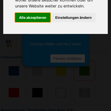
woher unsere Besucher kommen oder um
Sie erreichen sie von Montag bis
unsere Website weiter zu entwickeln.
Freitag zwischen 8 und 18 Uhr
unter 0611 94 585 2749 oder
info@advertika.de.
Alle akzeptieren
Einstellungen ändern
Wir freuen uns auf Ihre Anfrage
und grüßen freundlich
Christian Walter und Nico Vieira
Farbauswahl: Trinkbecher Take Away 0,4 l
Fenster schließen
Beschreibung: Trinkbecher Take Away 0,4 l