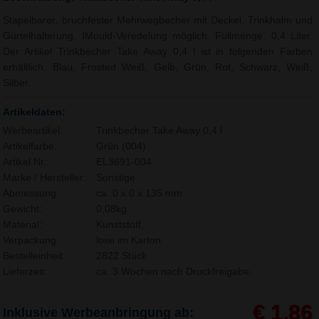
Stapelbarer, bruchfester Mehrwegbecher mit Deckel, Trinkhalm und
Gürtelhalterung. IMould-Veredelung möglich. Füllmenge: 0,4 Liter.
Der Artikel Trinkbecher Take Away 0,4 l ist in folgenden Farben
erhältlich: Blau, Frosted Weiß, Gelb, Grün, Rot, Schwarz, Weiß,
Silber.
Artikeldaten:
Werbeartikel:
Trinkbecher Take Away 0,4 l
Artikelfarbe:
Grün (004)
Artikel Nr.:
EL3691-004
Marke / Hersteller:
Sonstige
Abmessung:
ca. 0 x 0 x 135 mm
Gewicht:
0,08kg
Material:
Kunststoff,
Verpackung:
lose im Karton
Bestelleinheit:
2822 Stück
Lieferzeit:
ca. 3 Wochen nach Druckfreigabe.
€ 1,86
Inklusive Werbeanbringung ab: