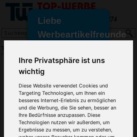
Liebe
Werbeartikelfreunde
und -
Trinkbecher Take Away 0,4 l, Grün
wir sind wieder für Sie da
(Art.-Nr.:
EL3691-004
)
Ihre Privatsphäre ist uns
freundinnen,
wichtig
Seit dem 11. Januar 2022 haben
wir unsere aktiven Geschäfte an
die Firma Advertika übergeben.
Diese Website verwendet Cookies und
Targeting Technologien, um Ihnen ein
Ab sofort können Sie sich bei
besseres Internet-Erlebnis zu ermöglichen
Anfragen und Bestellungen
und die Werbung, die Sie sehen, besser an
vertrauensvoll an Ihre neuen
Ihre Bedürfnisse anzupassen. Diese
Werbemittel-Experten Christian
Technologien nutzen wir außerdem, um
Walter und Nico Vieira wenden.
Ergebnisse zu messen, um zu verstehen,