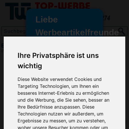
Liebe
Werbeartikelfreunde
und -
Espresso Tasse & Untertasse Lima, Weiß
wir sind wieder für Sie da
(Art.-Nr.:
3177-002
)
Ihre Privatsphäre ist uns
freundinnen,
wichtig
Seit dem 11. Januar 2022 haben
wir unsere aktiven Geschäfte an
Diese Website verwendet Cookies und
die Firma Advertika übergeben.
Targeting Technologien, um Ihnen ein
Ab sofort können Sie sich bei
besseres Internet-Erlebnis zu ermöglichen
Anfragen und Bestellungen
und die Werbung, die Sie sehen, besser an
vertrauensvoll an Ihre neuen
Ihre Bedürfnisse anzupassen. Diese
Werbemittel-Experten Christian
Technologien nutzen wir außerdem, um
Walter und Nico Vieira wenden.
Ergebnisse zu messen, um zu verstehen,
woher unsere Besucher kommen oder um