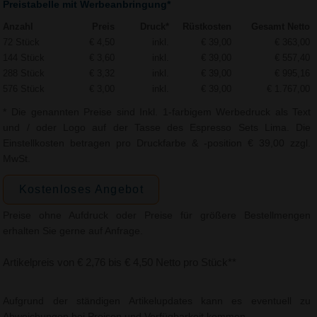
Preistabelle mit Werbeanbringung*
Anzahl
Preis
Druck*
Rüstkosten
Gesamt Netto
72 Stück
€ 4,50
inkl.
€ 39,00
€ 363,00
144 Stück
€ 3,60
inkl.
€ 39,00
€ 557,40
288 Stück
€ 3,32
inkl.
€ 39,00
€ 995,16
576 Stück
€ 3,00
inkl.
€ 39,00
€ 1.767,00
* Die genannten Preise sind Inkl. 1-farbigem Werbedruck als Text
und / oder Logo auf der Tasse des Espresso Sets Lima. Die
Einstellkosten betragen pro Druckfarbe & -position € 39,00 zzgl.
MwSt.
Kostenloses Angebot
Preise ohne Aufdruck oder Preise für größere Bestellmengen
erhalten Sie gerne auf Anfrage.
Artikelpreis von € 2,76 bis € 4,50 Netto pro Stück**
Aufgrund der ständigen Artikelupdates kann es eventuell zu
Abweichungen bei Preisen und Verfügbarkeit kommen.