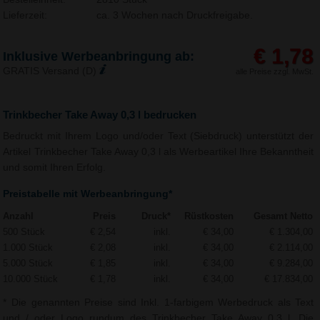
Lieferzeit:
ca. 3 Wochen nach Druckfreigabe.
€ 1,78
Inklusive Werbeanbringung ab:
GRATIS Versand (D)
alle Preise zzgl. MwSt.
Trinkbecher Take Away 0,3 l bedrucken
Bedruckt mit Ihrem Logo und/oder Text (Siebdruck) unterstützt der
Artikel Trinkbecher Take Away 0,3 l als Werbeartikel Ihre Bekanntheit
und somit Ihren Erfolg.
Preistabelle mit Werbeanbringung*
Anzahl
Preis
Druck*
Rüstkosten
Gesamt Netto
500 Stück
€ 2,54
inkl.
€ 34,00
€ 1.304,00
1.000 Stück
€ 2,08
inkl.
€ 34,00
€ 2.114,00
5.000 Stück
€ 1,85
inkl.
€ 34,00
€ 9.284,00
10.000 Stück
€ 1,78
inkl.
€ 34,00
€ 17.834,00
* Die genannten Preise sind Inkl. 1-farbigem Werbedruck als Text
und / oder Logo rundum des Trinkbecher Take Away 0,3 l. Die