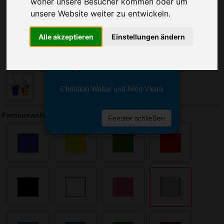
woher unsere Besucher kommen oder um
Sie erreichen sie von Montag bis
Freitag zwischen 8 und 18 Uhr
unsere Website weiter zu entwickeln.
unter 0611 94 585 2749 oder
info@advertika.de.
Alle akzeptieren
Einstellungen ändern
Wir freuen uns auf Ihre Anfrage
und grüßen freundlich
Christian Walter und Nico Vieira
Farbauswahl: Trinkbecher Take Away 0,3 l
Fenster schließen