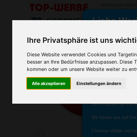
Sonnenschild Style 
#sonnenschildstyle
Liebe Wer
SORTIMENT
>
>
>
Startseite
Streuartikel & Give Aways
Promotionartikel
Ihre Privatsphäre ist uns wicht
Sonnenschild Style, Transparent-Ge
wir sind wieder f
(Art.-Nr.:
EL3638-600
)
Diese Website verwendet Cookies und Targeting
besser an Ihre Bedürfnisse anzupassen. Diese
kommen oder um unsere Website weiter zu ent
Seit dem 11. Januar 2
Alle akzeptieren
Einstellungen ändern
Ab sofort können Sie s
Christian Walter und N
Sie erreichen sie von 
Wir freuen uns auf Ihr
Christian Walter und Ni