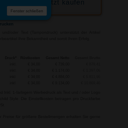
Jetzt kaufen
 die
Fenster schließen
liste
drucken
und/oder Text (Tampondruck) unterstützt der Artikel
beartikel Ihre Bekanntheit und somit Ihren Erfolg.
Druck*
Rüstkosten
Gesamt Netto
Gesamt Brutto
inkl.
€ 34,00
€ 739,00
€ 879,41
inkl.
€ 34,00
€ 1.174,00
€ 1.397,06
inkl.
€ 34,00
€ 4.884,00
€ 5.811,96
inkl.
€ 34,00
€ 9.134,00
€ 10.869,46
nd Inkl. 1-farbigem Werbedruck als Text und / oder Logo
hild Style. Die Einstellkosten betragen pro Druckfarbe
St.
r Preise für größere Bestellmengen erhalten Sie gerne