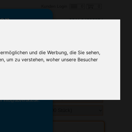
0
0
Kunden Login
en,
€ 0,91
ringung ab:
alle Preise zzgl. MwSt.
 ermöglichen und die Werbung, die Sie sehen,
en, um zu verstehen, woher unsere Besucher
hnelle Preiskalkulation
geben.
emittel-Experten
r info@advertika.de.
ebot