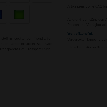
Artikelpreis von € 0,91 bi
Aufgrund der ständigen A
Preisen und Verfügbarkei
Werbefläche(n):
tstoff in leuchtenden Trendfarben.
Vorderseite, Tampondruc
genden Farben erhältlich: Blau, Gelb,
- Bitte kontaktieren Sie u
Transparent-Rot, Transparent-Blau,