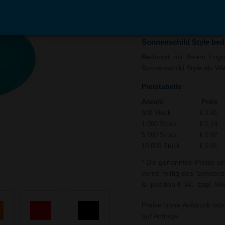
In den
Auf
Warenkorb
Merk
Sonnenschild Style be
Bedruckt mit Ihrem Logo 
Sonnenschild Style als Wer
Preistabelle
Anzahl
Preis
500 Stück
€ 1,41
1.000 Stück
€ 1,14
5.000 Stück
€ 0,97
10.000 Stück
€ 0,91
* Die genannten Preise si
vorne mittig des Sonnensc
& -position € 34,- zzgl. Mw
Preise ohne Aufdruck ode
auf Anfrage.