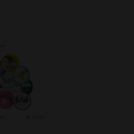
und
uck
ab € 0.05