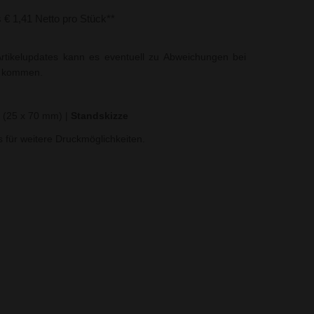
s € 1,41 Netto pro Stück**
rtikelupdates kann es eventuell zu Abweichungen bei
t kommen.
k (25 x 70 mm)
|
Standskizze
ns für weitere Druckmöglichkeiten.